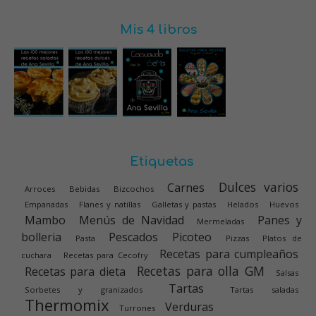
Mis 4 libros
Etiquetas
Dulces varios
Carnes
Arroces
Bebidas
Bizcochos
Empanadas
Flanes y natillas
Galletas y pastas
Helados
Huevos
Mambo
Menús de Navidad
Panes y
Mermeladas
bolleria
Pescados
Picoteo
Pasta
Pizzas
Platos de
Recetas para cumpleaños
cuchara
Recetas para Cecofry
Recetas para olla GM
Recetas para dieta
Salsas
Tartas
Sorbetes y granizados
Tartas saladas
Thermomix
Verduras
Turrones