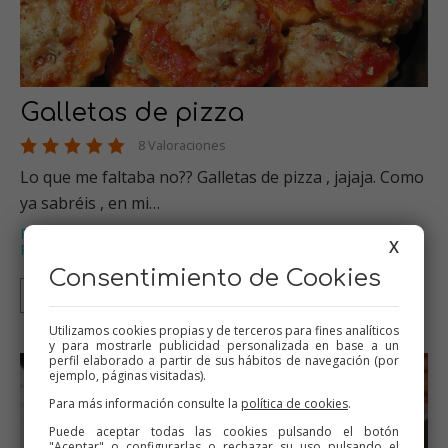
Galletas de pizza
8 Valoraciones
Lo que me faltaba no?? Galletas de pizza , jajaja. Como
ya sabréis , en mi…
Pizzas
Thermomix
Picoteo
Galletas y pastas
,
,
,
,
X
Recetas para cumpleaños
…
Consentimiento de Cookies
Thermomix
Tradicional
Utilizamos cookies propias y de terceros para fines analíticos
y para mostrarle publicidad personalizada en base a un
perfil elaborado a partir de sus hábitos de navegación (por
ejemplo, páginas visitadas).
Para más información consulte la
política de cookies
.
Puede aceptar todas las cookies pulsando el botón
"Aceptar" o configurarlas o rechazar su uso pulsando el