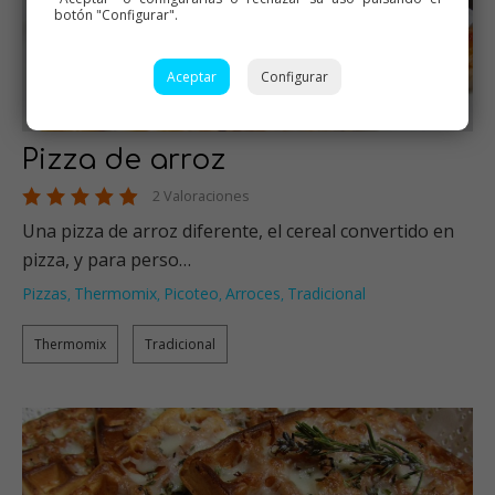
botón "Configurar".
Aceptar
Configurar
Pizza de arroz
2 Valoraciones
Una pizza de arroz diferente, el cereal convertido en
pizza, y para perso…
Pizzas
Thermomix
Picoteo
Arroces
Tradicional
,
,
,
,
Thermomix
Tradicional