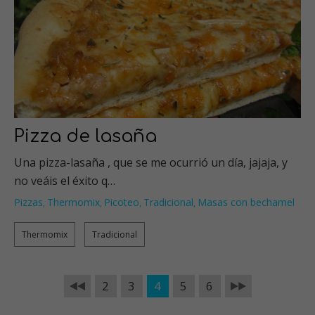
Pizza de lasaña
Una pizza-lasaña , que se me ocurrió un día, jajaja, y
no veáis el éxito q…
Pizzas
Thermomix
Picoteo
Tradicional
Masas con bechamel
,
,
,
,
Thermomix
Tradicional
2
3
4
5
6