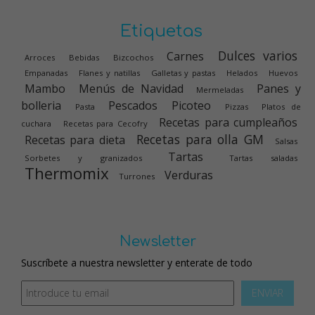
Etiquetas
Dulces varios
Carnes
Arroces
Bebidas
Bizcochos
Empanadas
Flanes y natillas
Galletas y pastas
Helados
Huevos
Mambo
Menús de Navidad
Panes y
Mermeladas
bolleria
Pescados
Picoteo
Pasta
Pizzas
Platos de
Recetas para cumpleaños
cuchara
Recetas para Cecofry
Recetas para olla GM
Recetas para dieta
Salsas
Tartas
Sorbetes y granizados
Tartas saladas
Thermomix
Verduras
Turrones
Newsletter
Suscríbete a nuestra newsletter y enterate de todo
ENVIAR