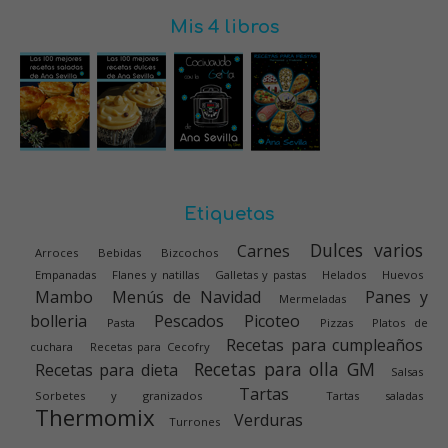
Mis 4 libros
Etiquetas
Dulces varios
Carnes
Arroces
Bebidas
Bizcochos
Empanadas
Flanes y natillas
Galletas y pastas
Helados
Huevos
Mambo
Menús de Navidad
Panes y
Mermeladas
bolleria
Pescados
Picoteo
Pasta
Pizzas
Platos de
Recetas para cumpleaños
cuchara
Recetas para Cecofry
Recetas para olla GM
Recetas para dieta
Salsas
Tartas
Sorbetes y granizados
Tartas saladas
Thermomix
Verduras
Turrones