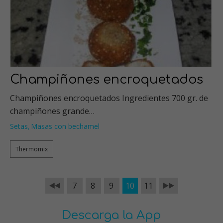
Champiñones encroquetados
Champiñones encroquetados Ingredientes 700 gr. de
champiñones grande…
Setas
Masas con bechamel
,
Thermomix
7
8
9
10
11
Descarga la App