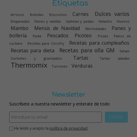
Etiquetas
Dulces varios
Carnes
Arroces
Bebidas
Bizcochos
Empanadas
Flanes y natillas
Galletas y pastas
Helados
Huevos
Mambo
Menús de Navidad
Panes y
Mermeladas
bolleria
Pescados
Picoteo
Pasta
Pizzas
Platos de
Recetas para cumpleaños
cuchara
Recetas para Cecofry
Recetas para olla GM
Recetas para dieta
Salsas
Tartas
Sorbetes y granizados
Tartas saladas
Thermomix
Verduras
Turrones
Newsletter
Suscríbete a nuestra newsletter y enterate de todo
ENVIAR
He leído y acepto la
política de privacidad