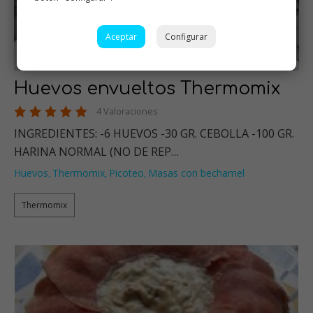
Aceptar
Configurar
Huevos envueltos Thermomix
4 Valoraciones
INGREDIENTES: -6 HUEVOS -30 GR. CEBOLLA -100 GR.
HARINA NORMAL (NO DE REP…
Huevos
Thermomix
Picoteo
Masas con bechamel
,
,
,
Thermomix