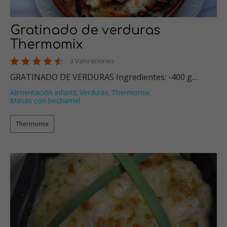
Gratinado de verduras
Thermomix
3 Valoraciones
GRATINADO DE VERDURAS Ingredientes: -400 g…
Alimentación infantil
Verduras
Thermomix
,
,
,
Masas con bechamel
Thermomix