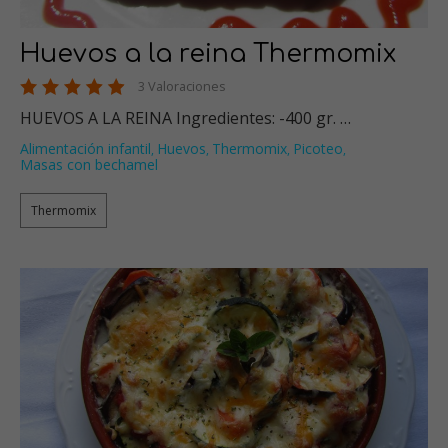
Huevos a la reina Thermomix
3 Valoraciones
HUEVOS A LA REINA Ingredientes: -400 gr. …
Alimentación infantil
Huevos
Thermomix
Picoteo
,
,
,
,
Masas con bechamel
Thermomix