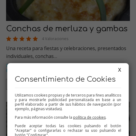
Conchas de merluza y gambas
4 Valoraciones
Una receta para fiestas y celebraciones, presentados
individuales, conchas…
Pescados
Thermomix
Especial Navidad
Tradicional
,
,
,
,
X
Masas con bechamel
…
Consentimiento de Cookies
Thermomix
Tradicional
Utilizamos cookies propias y de terceros para fines analíticos
y para mostrarle publicidad personalizada en base a un
perfil elaborado a partir de sus hábitos de navegación (por
ejemplo, páginas visitadas).
Para más información consulte la
política de cookies
.
Puede aceptar todas las cookies pulsando el botón
"Aceptar" o configurarlas o rechazar su uso pulsando el
botón "Configurar".