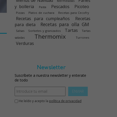
Menús de Navidad
Panes
Mermeladas
y bolleria
Pescados
Picoteo
Pasta
Pizzas
Platos de cuchara
Recetas para Cecofry
Recetas para cumpleaños
Recetas
Recetas para olla GM
para dieta
Tartas
Salsas
Sorbetes y granizados
Tartas
Thermomix
saladas
Turrones
Verduras
Newsletter
Suscríbete a nuestra newsletter y enterate
de todo
ENVIAR
He leído y acepto la
política de privacidad