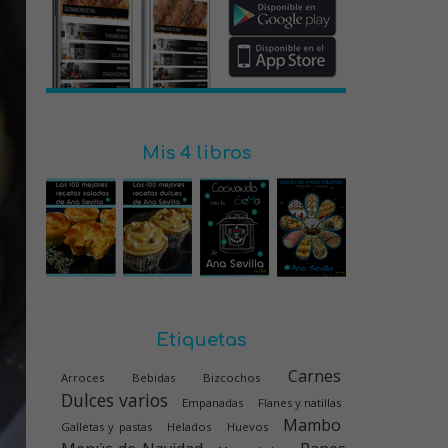
Mis 4 libros
Etiquetas
Carnes
Arroces
Bebidas
Bizcochos
Dulces varios
Empanadas
Flanes y natillas
Mambo
Galletas y pastas
Helados
Huevos