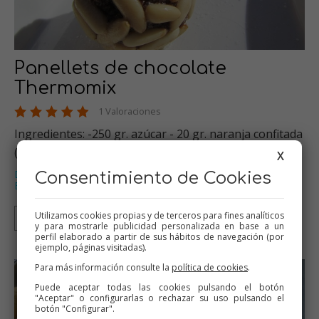
Panellets de chocolate
Thermomix
1 Valoraciones
Ingredientes: -250 gr. azúcar - 20 gr. naranja confitada
( en su d…
X
Dulces varios
Thermomix
Galletas y pastas
Consentimiento de Cookies
,
,
,
Especial halloween
Especial Navidad
,
Utilizamos cookies propias y de terceros para fines analíticos
Thermomix
y para mostrarle publicidad personalizada en base a un
perfil elaborado a partir de sus hábitos de navegación (por
ejemplo, páginas visitadas).
Para más información consulte la
política de cookies
.
Puede aceptar todas las cookies pulsando el botón
"Aceptar" o configurarlas o rechazar su uso pulsando el
botón "Configurar".