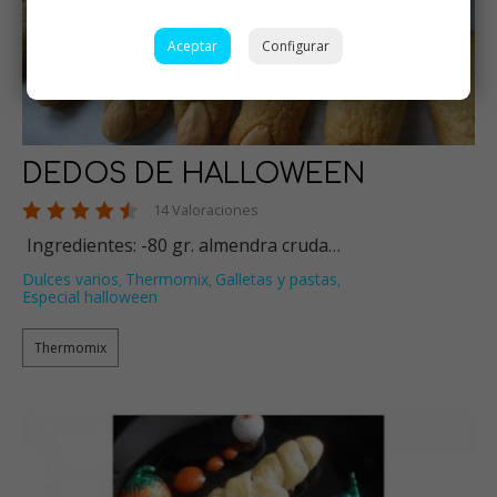
Aceptar
Configurar
DEDOS DE HALLOWEEN
14 Valoraciones
Ingredientes: -80 gr. almendra cruda…
Dulces varios
Thermomix
Galletas y pastas
,
,
,
Especial halloween
Thermomix