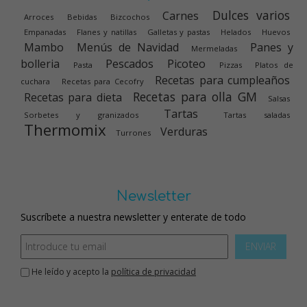
Dulces varios
Carnes
Arroces
Bebidas
Bizcochos
Empanadas
Flanes y natillas
Galletas y pastas
Helados
Huevos
Mambo
Menús de Navidad
Panes y
Mermeladas
bolleria
Pescados
Picoteo
Pasta
Pizzas
Platos de
Recetas para cumpleaños
cuchara
Recetas para Cecofry
Recetas para olla GM
Recetas para dieta
Salsas
Tartas
Sorbetes y granizados
Tartas saladas
Thermomix
Verduras
Turrones
Newsletter
Suscríbete a nuestra newsletter y enterate de todo
ENVIAR
He leído y acepto la
política de privacidad