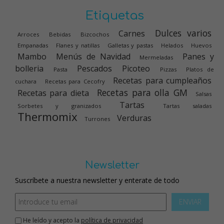
Etiquetas
Dulces varios
Carnes
Arroces
Bebidas
Bizcochos
Empanadas
Flanes y natillas
Galletas y pastas
Helados
Huevos
Mambo
Menús de Navidad
Panes y
Mermeladas
bolleria
Pescados
Picoteo
Pasta
Pizzas
Platos de
Recetas para cumpleaños
cuchara
Recetas para Cecofry
Recetas para olla GM
Recetas para dieta
Salsas
Tartas
Sorbetes y granizados
Tartas saladas
Thermomix
Verduras
Turrones
Newsletter
Suscríbete a nuestra newsletter y enterate de todo
ENVIAR
He leído y acepto la
política de privacidad