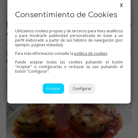
X
Consentimiento de Cookies
Lubina o dorada en escabeche
Utilizamos cookies propias y de terceros para fines analíticos
especial
y para mostrarle publicidad personalizada en base a un
perfil elaborado a partir de sus hábitos de navegación (por
1 Valoraciones
ejemplo, páginas visitadas).
Lubina o dorada en escabeche especial Ingredientes 4
Para más información consulte la
política de cookies
.
filetes de lubin…
Puede aceptar todas las cookies pulsando el botón
"Aceptar" o configurarlas o rechazar su uso pulsando el
Pescados
botón "Configurar".
Thermomix
Aceptar
Configurar