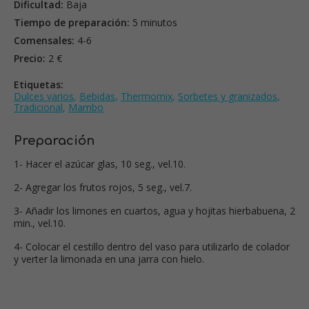
Dificultad:
Baja
Tiempo de preparación:
5 minutos
Comensales:
4-6
Precio:
2 €
Etiquetas:
Dulces varios
,
Bebidas
,
Thermomix
,
Sorbetes y granizados
,
Tradicional
,
Mambo
Preparación
1- Hacer el azúcar glas, 10 seg., vel.10.
2- Agregar los frutos rojos, 5 seg., vel.7.
3- Añadir los limones en cuartos, agua y hojitas hierbabuena, 2
min., vel.10.
4- Colocar el cestillo dentro del vaso para utilizarlo de colador
y verter la limonada en una jarra con hielo.