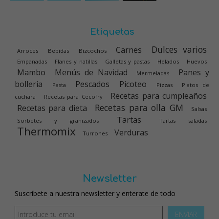
Etiquetas
Dulces varios
Carnes
Arroces
Bebidas
Bizcochos
Empanadas
Flanes y natillas
Galletas y pastas
Helados
Huevos
Mambo
Menús de Navidad
Panes y
Mermeladas
bolleria
Pescados
Picoteo
Pasta
Pizzas
Platos de
Recetas para cumpleaños
cuchara
Recetas para Cecofry
Recetas para olla GM
Recetas para dieta
Salsas
Tartas
Sorbetes y granizados
Tartas saladas
Thermomix
Verduras
Turrones
Newsletter
Suscríbete a nuestra newsletter y enterate de todo
ENVIAR