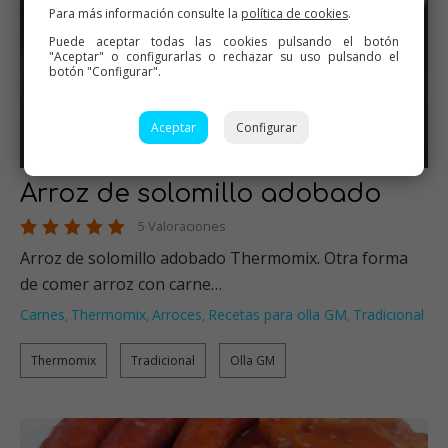
Para más información consulte la
política de cookies
.
Puede aceptar todas las cookies pulsando el botón
"Aceptar" o configurarlas o rechazar su uso pulsando el
botón "Configurar".
Aceptar
Configurar
Arroz de solomillo adobado
5 Valoraciones
Arroz de solomillo adobado Thermomix. Otra forma
de comer arroz con carne…
Carnes
Thermomix
Arroces
Recetas para olla GM
Tradicional
,
,
,
,
Thermomix
Tradicional
Olla GM