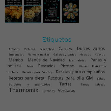
Etiquetas
Dulces varios
Carnes
Arroces
Bebidas
Bizcochos
Empanadas
Flanes y natillas
Galletas y pastas
Helados
Huevos
Mambo
Menús de Navidad
Panes y
Mermeladas
bolleria
Pescados
Picoteo
Pasta
Pizzas
Platos de
Recetas para cumpleaños
cuchara
Recetas para Cecofry
Recetas para olla GM
Recetas para dieta
Salsas
Tartas
Sorbetes y granizados
Tartas saladas
Thermomix
Verduras
Turrones