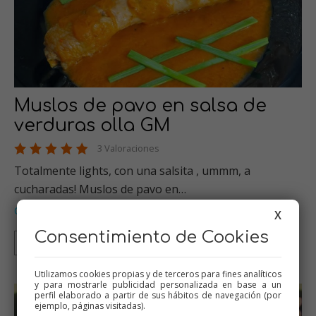
Muslos de pavo en salsa de
verduras olla GM
3 Valoraciones
Totalmente lights, con una salsita , ummm, a
cucharadas! Muslos de pavo en…
Carnes
Recetas para dieta
Recetas para olla GM
,
,
X
Consentimiento de Cookies
Olla GM
Utilizamos cookies propias y de terceros para fines analíticos
y para mostrarle publicidad personalizada en base a un
perfil elaborado a partir de sus hábitos de navegación (por
ejemplo, páginas visitadas).