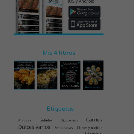
Mis 4 libros
Etiquetas
Carnes
Arroces
Bebidas
Bizcochos
Dulces varios
Empanadas
Flanes y natillas