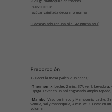
-120 gr. mantequilla en trocitos
-huevo pintar
-azúcar vainillada decorar o normal
Si deseas adquirir una olla GM pincha aquí
Preparación
1- Hacer la masa (Salen 2 unidades):
-Thermomix
: Leche, 2 min., 37º, vel.1. Levadura, 
Espiga. Levar en un bol engrasado amplio tapado, 
-Mambo:
Vaso cerámico y Mambomix: Leche, 2 min. 
vainilla, sal y mantequilla, 4 min. vel.3. Levar en 
volumen.