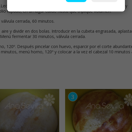
.Leche. Añadir la harina, huevos, azúcar, vainilla, sal y mantequilla y
o tapado, en un lugar cálido hasta que triplique volumen.
válvula cerrada, 60 minutos.
aire y dividir en dos bolas. Introducir en la cubeta engrasada, aplasta
 Menú fermentar 30 minutos, válvula cerrada.
no, 120º. Después pincelar con huevo, esparcir por el corte abundant
 minutos, menú horno, 120º y colocar a la vez el cabezal 10 minutos 