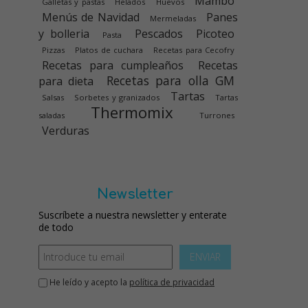
Mambo
Galletas y pastas
Helados
Huevos
Menús de Navidad
Panes
Mermeladas
y bolleria
Pescados
Picoteo
Pasta
Pizzas
Platos de cuchara
Recetas para Cecofry
Recetas para cumpleaños
Recetas
Recetas para olla GM
para dieta
Tartas
Salsas
Sorbetes y granizados
Tartas
Thermomix
saladas
Turrones
Verduras
Newsletter
Suscríbete a nuestra newsletter y enterate
de todo
ENVIAR
He leído y acepto la
política de privacidad