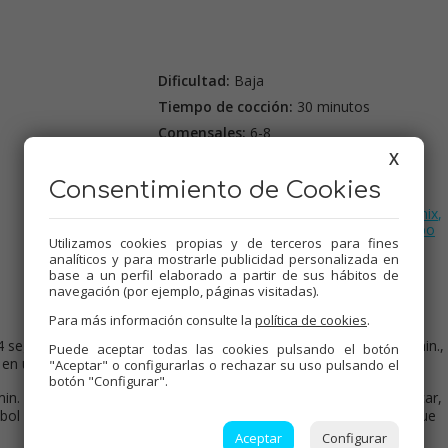
Dificultad:
Baja
Tiempo de cocción:
30 minutos
Comensales:
6-8
X
Precio:
2 €
Consentimiento de Cookies
Etiquetas:
Panes y bolleria
,
Dulces varios
,
Thermomix
,
Recetas para olla GM
,
Tradicional
,
Mambo
Utilizamos cookies propias y de terceros para fines
analíticos y para mostrarle publicidad personalizada en
base a un perfil elaborado a partir de sus hábitos de
navegación (por ejemplo, páginas visitadas).
Para más información consulte la
política de cookies
.
4 seg., vel.4. Harina, huevos, azúcar, vainilla, sal y mantequilla, 4 min.,
Puede aceptar todas las cookies pulsando el botón
en un lugar cálido hasta que triplique volumen
"Aceptar" o configurarlas o rechazar su uso pulsando el
botón "Configurar".
vel.1, Tª 37º, p.c.2. Levadura, 6 seg. vel.4. Harina, huevos, azúcar,
un bol engrasado amplio tapado, en un lugar cálido hasta que triplique
Aceptar
Configurar