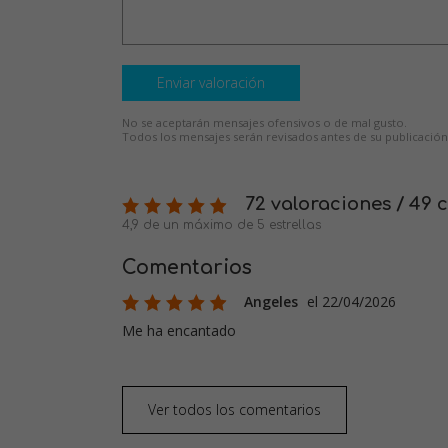
Enviar valoración
No se aceptarán mensajes ofensivos o de mal gusto.
Todos los mensajes serán revisados antes de su publicación
72 valoraciones / 49 
4,9 de un máximo de 5 estrellas
Comentarios
Angeles
el 22/04/2026
Me ha encantado
Ver todos los comentarios