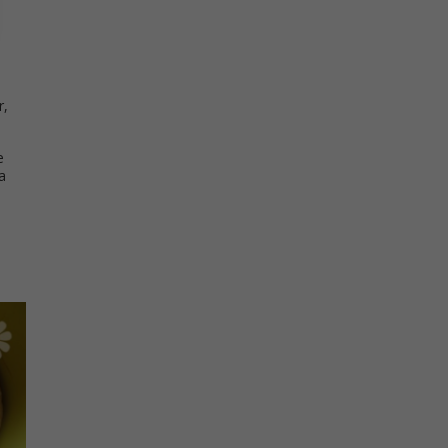
r,
e
a