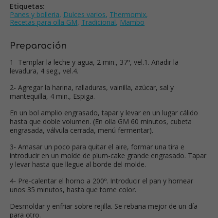
Etiquetas:
Panes y bolleria
,
Dulces varios
,
Thermomix
,
Recetas para olla GM
,
Tradicional
,
Mambo
Preparación
1- Templar la leche y agua, 2 min., 37º, vel.1. Añadir la
levadura, 4 seg., vel.4.
2- Agregar la harina, ralladuras, vainilla, azúcar, sal y
mantequilla, 4 min., Espiga.
En un bol amplio engrasado, tapar y levar en un lugar cálido
hasta que doble volumen. (En olla GM 60 minutos, cubeta
engrasada, válvula cerrada, menú fermentar).
3- Amasar un poco para quitar el aire, formar una tira e
introducir en un molde de plum-cake grande engrasado. Tapar
y levar hasta que llegue al borde del molde.
4- Pre-calentar el horno a 200º. Introducir el pan y hornear
unos 35 minutos, hasta que tome color.
Desmoldar y enfriar sobre rejilla. Se rebana mejor de un día
para otro.