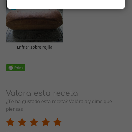
Enfriar sobre rejilla
Valora esta receta
¿Te ha gustado esta receta? Valórala y dime qué
piensas