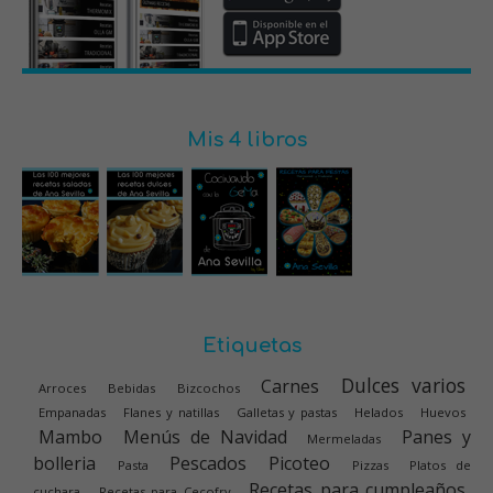
Mis 4 libros
Etiquetas
Dulces varios
Carnes
Arroces
Bebidas
Bizcochos
Empanadas
Flanes y natillas
Galletas y pastas
Helados
Huevos
Mambo
Menús de Navidad
Panes y
Mermeladas
bolleria
Pescados
Picoteo
Pasta
Pizzas
Platos de
Recetas para cumpleaños
cuchara
Recetas para Cecofry