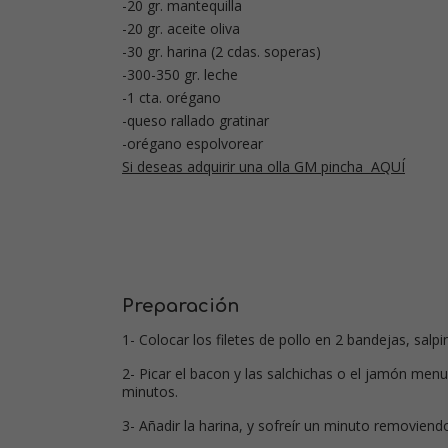
-20 gr. mantequilla
-20 gr. aceite oliva
-30 gr. harina (2 cdas. soperas)
-300-350 gr. leche
-1 cta. orégano
-queso rallado gratinar
-orégano espolvorear
Si deseas adquirir una olla GM pincha AQUÍ
Preparación
1- Colocar los filetes de pollo en 2 bandejas, salp
2- Picar el bacon y las salchichas o el jamón menud
minutos.
3- Añadir la harina, y sofreír un minuto removiendo