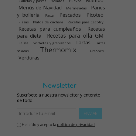
Mambo
Galletas y pastas
Helados
Huevos
Menús de Navidad
Panes
Mermeladas
y bolleria
Pescados
Picoteo
Pasta
Pizzas
Platos de cuchara
Recetas para Cecofry
Recetas para cumpleaños
Recetas
Recetas para olla GM
para dieta
Tartas
Salsas
Sorbetes y granizados
Tartas
Thermomix
saladas
Turrones
Verduras
Newsletter
Suscríbete a nuestra newsletter y enterate
de todo
ENVIAR
He leído y acepto la
política de privacidad