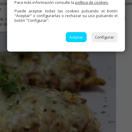
Para más información consulte la
política de cookies
.
izcos de sal, remover bien, hasta que espese. Cubrir las pechugas co
o.
Puede aceptar todas las cookies pulsando el botón
"Aceptar" o configurarlas o rechazar su uso pulsando el
da, olla a 120º menú plancha, 10 minutos, simultáneamente con el
botón "Configurar".
po del cabezal. Nada más sacarlas, espolvorear con orégano.
Aceptar
Configurar