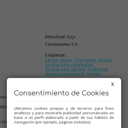
Dificultad:
Baja
Comensales:
6-8
Etiquetas:
Carnes
,
Pizzas
,
Thermomix
,
Picoteo
,
Recetas para cumpleaños
,
Recetas para olla GM
,
Tradicional
,
Masas con bechamel
,
Mambo
X
Consentimiento de Cookies
imentar.
itos. Pochar en freír a 140º, con la mantequilla y el aceite unos 4
Utilizamos cookies propias y de terceros para fines
analíticos y para mostrarle publicidad personalizada en
base a un perfil elaborado a partir de sus hábitos de
 bien.
navegación (por ejemplo, páginas visitadas).