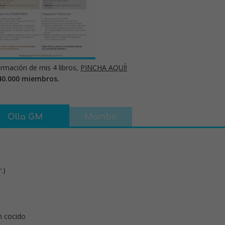
rmación de mis 4 libros,
PINCHA AQUÍ!
40.000 miembros.
Olla GM
Mambo
.)
n cocido