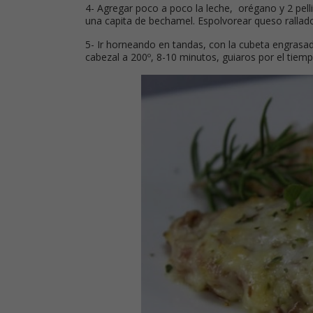
4- Agregar poco a poco la leche, orégano y 2 pell
una capita de bechamel. Espolvorear queso rallad
5- Ir horneando en tandas, con la cubeta engrasa
cabezal a 200º, 8-10 minutos, guiaros por el tiem