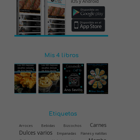
Mis 4 libros
Etiquetas
Carnes
Arroces
Bebidas
Bizcochos
Dulces varios
Empanadas
Flanes y natillas