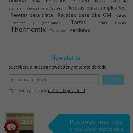
bolleria
Pescados
Picoteo
Pasta
Pizzas
Platos de
Recetas para cumpleaños
cuchara
Recetas para Cecofry
Recetas para olla GM
Recetas para dieta
Salsas
Tartas
Sorbetes y granizados
Tartas saladas
Thermomix
Verduras
Turrones
Newsletter
Suscríbete a nuestra newsletter y enterate de todo
ENVIAR
He leído y acepto la
política de privacidad