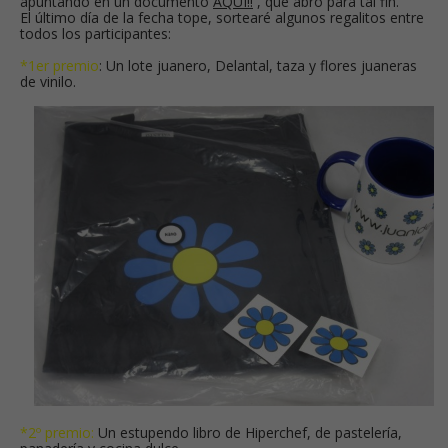
apuntando en un
documento
AQUÍ!!
, que abro para tal fin.
El último día de la fecha tope, sortearé algunos regalitos entre
todos los participantes:
*1er premio
: Un lote juanero, Delantal, taza y flores juaneras
de vinilo.
*2º premio:
Un estupendo libro de Hiperchef, de pastelería,