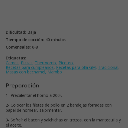
Dificultad:
Baja
Tiempo de cocción:
40 minutos
Comensales:
6-8
Etiquetas:
Carnes
,
Pizzas
,
Thermomix
,
Picoteo
,
Recetas para cumpleaños
,
Recetas para olla GM
,
Tradicional
,
Masas con bechamel
,
Mambo
Preparación
1- Precalentar el horno a 200º.
2- Colocar los filetes de pollo en 2 bandejas forradas con
papel de hornear, salpimentar.
3- Sofreír el bacon y salchichas en trozos, con la mantequilla y
el aceite.