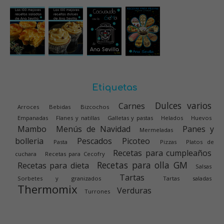
Etiquetas
Dulces varios
Carnes
Arroces
Bebidas
Bizcochos
Empanadas
Flanes y natillas
Galletas y pastas
Helados
Huevos
Mambo
Menús de Navidad
Panes y
Mermeladas
bolleria
Pescados
Picoteo
Pasta
Pizzas
Platos de
Recetas para cumpleaños
cuchara
Recetas para Cecofry
Recetas para olla GM
Recetas para dieta
Salsas
Tartas
Sorbetes y granizados
Tartas saladas
Thermomix
Verduras
Turrones