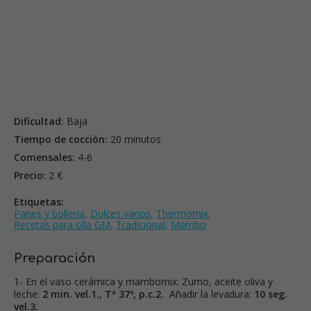
Dificultad:
Baja
Tiempo de cocción:
20 minutos
Comensales:
4-6
Precio:
2 €
Etiquetas:
Panes y bolleria
,
Dulces varios
,
Thermomix
,
Recetas para olla GM
,
Tradicional
,
Mambo
Preparación
1- En el vaso cerámica y mambomix: Zumo, aceite oliva y
leche:
2 min. vel.1., Tª 37º, p.c.2.
Añadir la levadura:
10 seg.
vel.3.