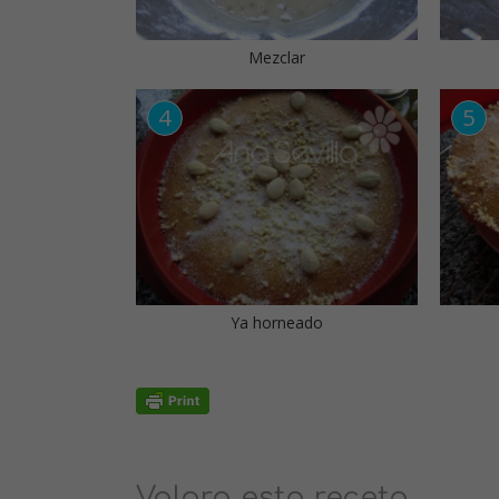
Mezclar
Ya horneado
Valora esta receta