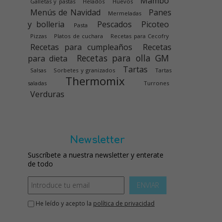
Mambo
Galletas y pastas
Helados
Huevos
Menús de Navidad
Panes
Mermeladas
y bolleria
Pescados
Picoteo
Pasta
Pizzas
Platos de cuchara
Recetas para Cecofry
Recetas para cumpleaños
Recetas
Recetas para olla GM
para dieta
Tartas
Salsas
Sorbetes y granizados
Tartas
Thermomix
saladas
Turrones
Verduras
Newsletter
Suscríbete a nuestra newsletter y enterate
de todo
ENVIAR
He leído y acepto la
política de privacidad