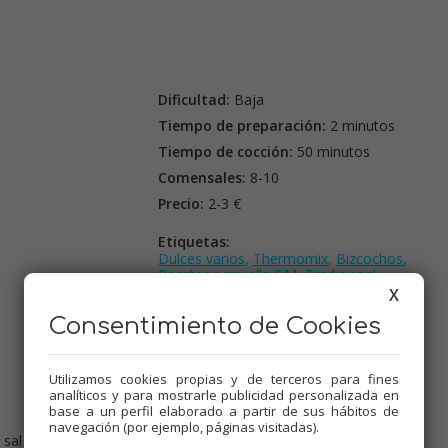
Dificultad:
Baja
Tiempo de preparación:
2 minutos
Tiempo de cocción:
50 minutos
Comensales:
8-10
Precio:
2-3 €
Etiquetas:
Dulces varios
,
Thermomix
,
Bizcochos
,
Recetas para olla GM
,
Tradicional
,
Menús de Navidad
,
Mambo
X
Consentimiento de Cookies
Utilizamos cookies propias y de terceros para fines
analíticos y para mostrarle publicidad personalizada en
base a un perfil elaborado a partir de sus hábitos de
navegación (por ejemplo, páginas visitadas).
sal y azúcar, 1 min., vel.2. Añadir la levadura, 10 seg., vel.2.