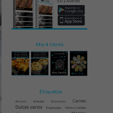
Mis 4 libros
Etiquetas
Carnes
Arroces
Bebidas
Bizcochos
Dulces varios
Empanadas
Flanes y natillas