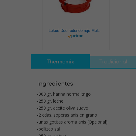
Lékué Duo redondo rojo Molde pastel, Silicona, 23 x 7 x 23 cm
Thermomix
Tradicional
Ingredientes
-300 gr. harina normal trigo
-250 gr. leche
-250 gr. aceite oliva suave
-2 cdas. soperas anís en grano
-unas gotitas aroma anís (Opcional)
-pellizco sal
-250 gr. azúcar