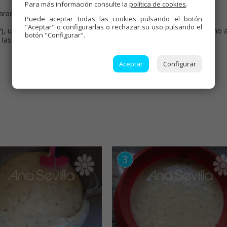
Para más información consulte la
política de cookies
.
haradas. Quitar la mariposa y terminar de envolver.
Puede aceptar todas las cookies pulsando el botón
"Aceptar" o configurarlas o rechazar su uso pulsando el
, unos 40 minutos.. Espolvorear almendras y azúcar, subir el horno 
botón "Configurar".
 las almendras tomen color.
Aceptar
Configurar