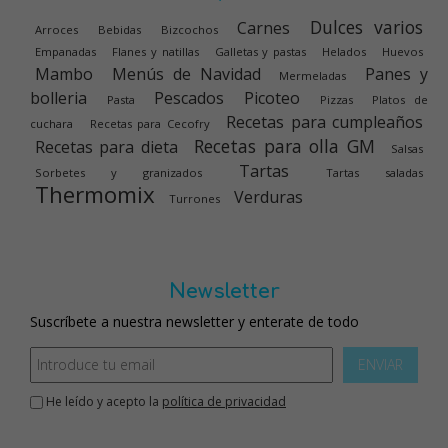
Dulces varios
Carnes
Arroces
Bebidas
Bizcochos
Empanadas
Flanes y natillas
Galletas y pastas
Helados
Huevos
Mambo
Menús de Navidad
Panes y
Mermeladas
bolleria
Pescados
Picoteo
Pasta
Pizzas
Platos de
Recetas para cumpleaños
cuchara
Recetas para Cecofry
Recetas para olla GM
Recetas para dieta
Salsas
Tartas
Sorbetes y granizados
Tartas saladas
Thermomix
Verduras
Turrones
Newsletter
Suscríbete a nuestra newsletter y enterate de todo
ENVIAR
He leído y acepto la
política de privacidad