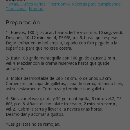
Tartas
,
Dulces varios
,
Thermomix
,
Recetas para cumpleaños
,
Tradicional
,
Mambo
Preparación
1- Huevos, 180 gr azúcar, harina, leche y vainilla,
10 seg. vel.6
.
Después,
10-12 min. vel.4, Tª 95º, p.c.5,
hasta que espese.
Dejar enfriar en un bol amplio, tapado con film pegado a la
superficie, para que no cree costra.
2- Batir 180 gr.de mantequilla con 100 gr. de azúcar
2 min.
vel.4
. Mezclar con la crema reservada hasta que quede
uniforme.
3- Molde desmontable de 28 x 18 cm. o de unos 23 cm.
Comenzar con capa de galletas, capa de crema, alisando bien,
así sucesivamente. Comenzar y terminar con galleta.
4- Sin lavar el vaso, nata y 30 gr. mantequilla,
3 min. vel.2, Tª
80º, p.c. 6.
Añadir el chocolate troceado,
2 min. sin temp.,
vel.2.
Cubrir la tarta y llevar a la nevera unas horas.
Desmoldar y adornar a gustos.
*Las galletas no se remojan.