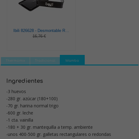
Ibili 826628 - Desmontable Rectang.Con Base Extra 28X18
16,76 €
Thermomix
Tradicional
Mambo
Ingredientes
-3 huevos
-280 gr. azúcar (180+100)
-70 gr. harina normal trigo
-600 gr. leche
-1 cta. vainilla
-180 + 30 gr. mantequilla a temp. ambiente
-unos 400-500 gr. galletas rectangulares o redondas