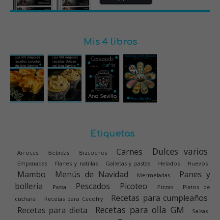
Mis 4 libros
Etiquetas
Dulces varios
Carnes
Arroces
Bebidas
Bizcochos
Empanadas
Flanes y natillas
Galletas y pastas
Helados
Huevos
Mambo
Menús de Navidad
Panes y
Mermeladas
bolleria
Pescados
Picoteo
Pasta
Pizzas
Platos de
Recetas para cumpleaños
cuchara
Recetas para Cecofry
Recetas para olla GM
Recetas para dieta
Salsas