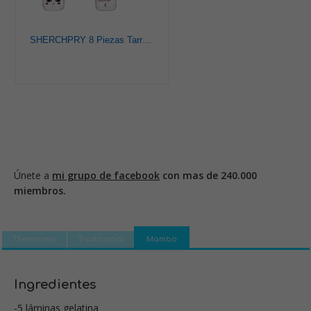
SHERCHPRY 8 Piezas Tarro De Budín De Vidrio Taza De Mini Mousse Tarro De Budín con Tapa Botellas De Postre Diminuto Tarros De Miel con Tapa Cielo Bebé Plastico Alimento Taza De Helado
Únete a
mi grupo de facebook
con mas de 240.000
miembros.
Thermomix
Tradicional
Mambo
Ingredientes
-5 láminas gelatina