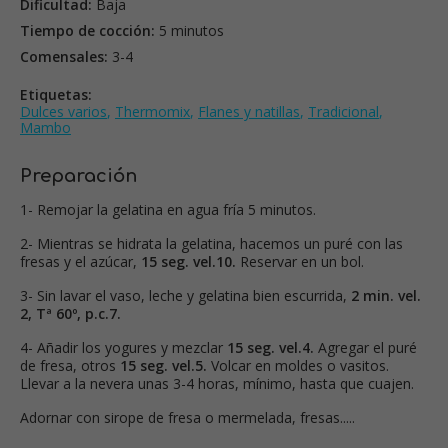
Dificultad:
Baja
Tiempo de cocción:
5 minutos
Comensales:
3-4
Etiquetas:
Dulces varios
,
Thermomix
,
Flanes y natillas
,
Tradicional
,
Mambo
Preparación
1- Remojar la gelatina en agua fría 5 minutos.
2- Mientras se hidrata la gelatina, hacemos un puré con las
fresas y el azúcar,
15 seg. vel.10.
Reservar en un bol.
3- Sin lavar el vaso, leche y gelatina bien escurrida,
2 min. vel.
2, Tª 60º, p.c.7.
4- Añadir los yogures y mezclar
15 seg. vel.4.
Agregar el puré
de fresa, otros
15 seg. vel.5.
Volcar en moldes o vasitos.
Llevar a la nevera unas 3-4 horas, mínimo, hasta que cuajen.
Adornar con sirope de fresa o mermelada, fresas.....