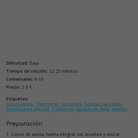
Dificultad:
Baja
Tiempo de cocción:
22-25 minutos
Comensales:
8-10
Precio:
2-3 €
Etiquetas:
Dulces varios
,
Thermomix
,
Bizcochos
,
Recetas para dieta
,
Recetas para olla GM
,
Tradicional
,
Recetas de dieta
,
Mambo
Preparación
1- Copos de avena, harina integral, sal, levadura y azúcar