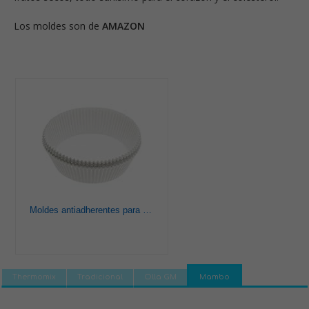
Los moldes son de
AMAZON
Moldes antiadherentes para tartas KitchenCraft KCCL8, redondos, 20 cm, paquete de 40, color blanco
Thermomix
Tradicional
Olla GM
Mambo