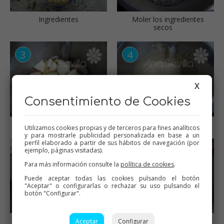
Ingredientes
Moler los ingredientes
secos
X
Consentimiento de Cookies
Triturar con la manzana
Mezcla lista
Utilizamos cookies propias y de terceros para fines analíticos
y para mostrarle publicidad personalizada en base a un
perfil elaborado a partir de sus hábitos de navegación (por
ejemplo, páginas visitadas).
Para más información consulte la
política de cookies
.
Puede aceptar todas las cookies pulsando el botón
"Aceptar" o configurarlas o rechazar su uso pulsando el
botón "Configurar".
Mezclar con las nueces
Llevar a la nevera
Aceptar
Configurar