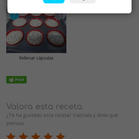
Rellenar cápsulas
Valora esta receta
¿Te ha gustado esta receta? Valórala y dime qué
piensas