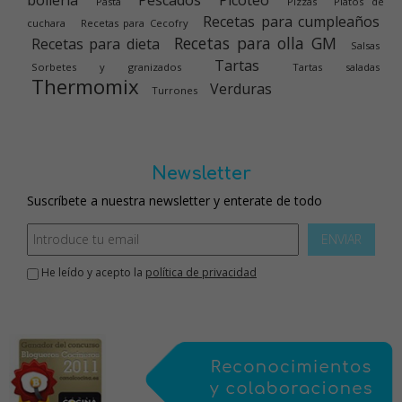
bolleria
Pescados
Picoteo
Pasta
Pizzas
Platos de
Recetas para cumpleaños
cuchara
Recetas para Cecofry
Recetas para olla GM
Recetas para dieta
Salsas
Tartas
Sorbetes y granizados
Tartas saladas
Thermomix
Verduras
Turrones
Newsletter
Suscríbete a nuestra newsletter y enterate de todo
ENVIAR
He leído y acepto la
política de privacidad