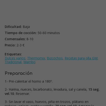
Dificultad:
Baja
Tiempo de cocción:
50-60 minutos
Comensales:
8-10
Precio:
2-3 €
Etiquetas:
Dulces varios
,
Thermomix
,
Bizcochos
,
Recetas para olla GM
,
Tradicional
,
Mambo
Preparación
1- Pre-calentar el horno a 180º.
2- Harina, nueces, bicarbonato, levadura, sal y canela,
15 seg.
vel.10
. Reservar.
3- Sin lavar el vaso, huevos, piña en trozos, plátano en
rodajas, azúcar, aceite y vainilla,
20 seg. vel.10
. Agregar la