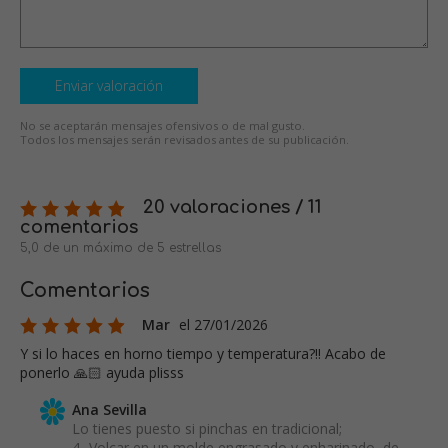
Enviar valoración
No se aceptarán mensajes ofensivos o de mal gusto.
Todos los mensajes serán revisados antes de su publicación.
20 valoraciones / 11
comentarios
5,0 de un máximo de 5 estrellas
Comentarios
Mar
el 27/01/2026
Y si lo haces en horno tiempo y temperatura?!! Acabo de
ponerlo 🙏🏻 ayuda plisss
Ana Sevilla
Lo tienes puesto si pinchas en tradicional;
4- Volcar en un molde engrasado y enharinado, de