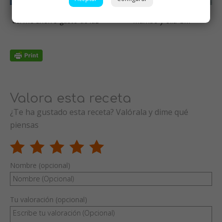
Yo lo horneo en la olla GM,
Bizcocho de piña y plátano
así me ahorro gasto de luz
Mambo y olla GM
Valora esta receta
¿Te ha gustado esta receta? Valórala y dime qué
piensas
Nombre (opcional)
Tu valoración (opcional)