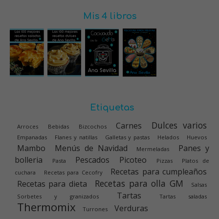
Mis 4 libros
Etiquetas
Dulces varios
Carnes
Arroces
Bebidas
Bizcochos
Empanadas
Flanes y natillas
Galletas y pastas
Helados
Huevos
Mambo
Menús de Navidad
Panes y
Mermeladas
bolleria
Pescados
Picoteo
Pasta
Pizzas
Platos de
Recetas para cumpleaños
cuchara
Recetas para Cecofry
Recetas para olla GM
Recetas para dieta
Salsas
Tartas
Sorbetes y granizados
Tartas saladas
Thermomix
Verduras
Turrones