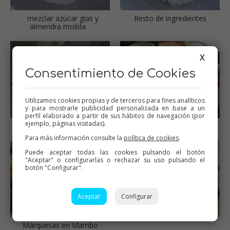
mezclar azúcar glas y
Resto de ingredientes
almendra molida
X
Consentimiento de Cookies
Utilizamos cookies propias y de terceros para fines analíticos
y para mostrarle publicidad personalizada en base a un
perfil elaborado a partir de sus hábitos de navegación (por
ejemplo, páginas visitadas).
Mezcla lista
Hornear
Para más información consulte la
política de cookies
.
Puede aceptar todas las cookies pulsando el botón
"Aceptar" o configurarlas o rechazar su uso pulsando el
botón "Configurar".
Aceptar
Configurar
Marquesas en Mambo