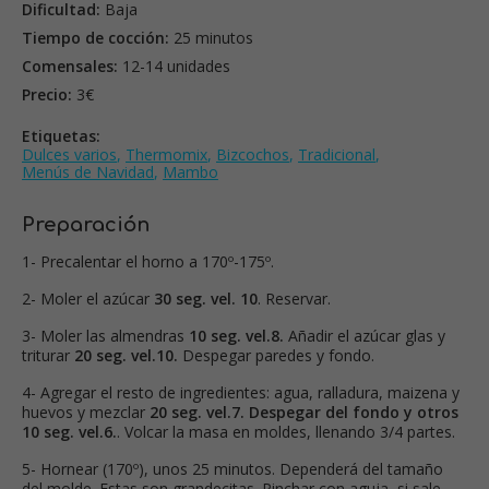
Dificultad:
Baja
Tiempo de cocción:
25 minutos
Comensales:
12-14 unidades
Precio:
3€
Etiquetas:
Dulces varios
,
Thermomix
,
Bizcochos
,
Tradicional
,
Menús de Navidad
,
Mambo
Preparación
1- Precalentar el horno a 170º-175º.
2- Moler el azúcar
30 seg. vel. 10
. Reservar.
3- Moler las almendras
10 seg. vel.8.
Añadir el azúcar glas y
triturar
20 seg. vel.10.
Despegar paredes y fondo.
4- Agregar el resto de ingredientes: agua, ralladura, maizena y
huevos y mezclar
20 seg. vel.7. Despegar del fondo y otros
10 seg. vel.6.
. Volcar la masa en moldes, llenando 3/4 partes.
5- Hornear (170º), unos 25 minutos. Dependerá del tamaño
del molde. Estas son grandecitas. Pinchar con aguja, si sale