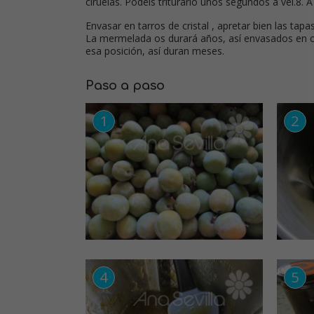
ciruelas. Podéis triturarlo unos segundos a vel.8. A
Envasar en tarros de cristal , apretar bien las ta
La mermelada os durará años, así envasados en con
esa posición, así duran meses.
Paso a paso