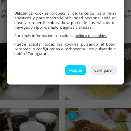
 gustos.
pas y cocer en una olla 25 minutos , contando desde que empiece a coc
Utilizamos cookies propias y de terceros para fines
serva. O dar la vuelta a los tarros en caliente y dejar que enfríen e
analíticos y para mostrarle publicidad personalizada en
base a un perfil elaborado a partir de sus hábitos de
navegación (por ejemplo, páginas visitadas).
Para más información consulte la
política de cookies
.
Puede aceptar todas las cookies pulsando el botón
"Aceptar" o configurarlas o rechazar su uso pulsando el
botón "Configurar".
Aceptar
Configurar