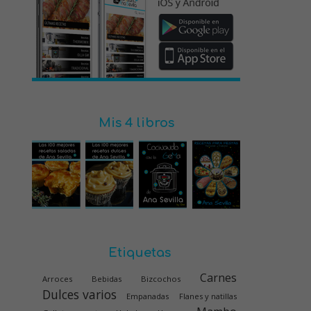
Mis 4 libros
Etiquetas
Carnes
Arroces
Bebidas
Bizcochos
Dulces varios
Empanadas
Flanes y natillas