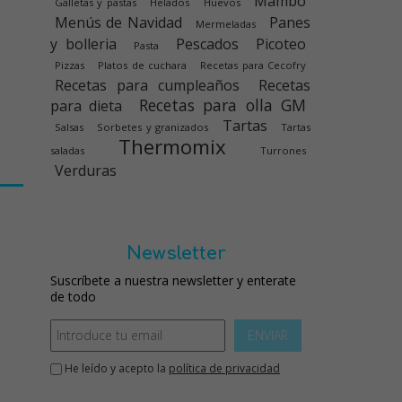
Mambo
Galletas y pastas
Helados
Huevos
Menús de Navidad
Panes
Mermeladas
y bolleria
Pescados
Picoteo
Pasta
Pizzas
Platos de cuchara
Recetas para Cecofry
Recetas para cumpleaños
Recetas
Recetas para olla GM
para dieta
Tartas
Salsas
Sorbetes y granizados
Tartas
Thermomix
saladas
Turrones
Verduras
Newsletter
Suscríbete a nuestra newsletter y enterate
de todo
ENVIAR
He leído y acepto la
política de privacidad