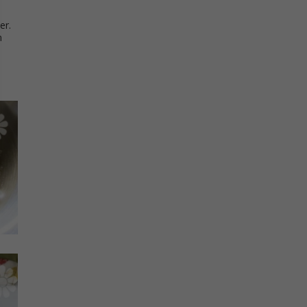
er.
n