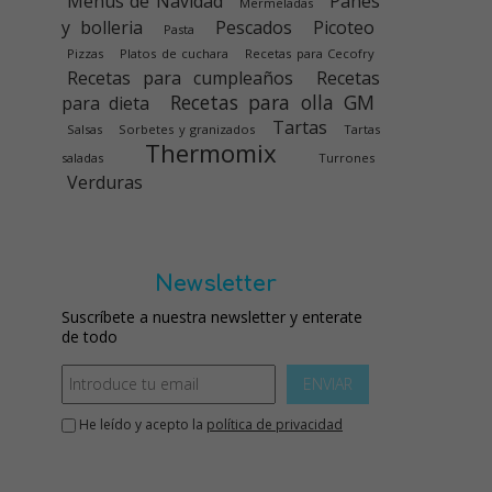
Menús de Navidad
Panes
Mermeladas
y bolleria
Pescados
Picoteo
Pasta
Pizzas
Platos de cuchara
Recetas para Cecofry
Recetas para cumpleaños
Recetas
Recetas para olla GM
para dieta
Tartas
Salsas
Sorbetes y granizados
Tartas
Thermomix
saladas
Turrones
Verduras
Newsletter
Suscríbete a nuestra newsletter y enterate
de todo
ENVIAR
He leído y acepto la
política de privacidad