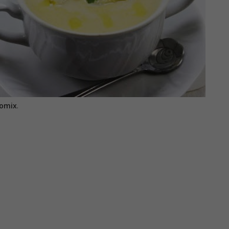
momix
.