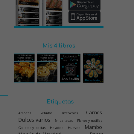
Mis 4 libros
Etiquetas
Carnes
Arroces
Bebidas
Bizcochos
Dulces varios
Empanadas
Flanes y natillas
Mambo
Galletas y pastas
Helados
Huevos