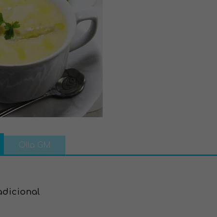
Olla GM
adicional