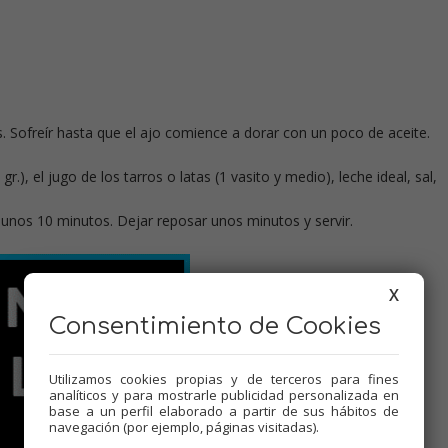
s. Sofreír hasta que el ajo comience a dorar con un poco de aceite.
.), el jugo de los tarros o latas (1 vasito y medio), leche ideal, sal,
 unos 10 minutos. Dejar reposar unos minutos y servir.
X
Consentimiento de Cookies
Utilizamos cookies propias y de terceros para fines
analíticos y para mostrarle publicidad personalizada en
base a un perfil elaborado a partir de sus hábitos de
navegación (por ejemplo, páginas visitadas).