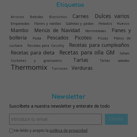
Etiquetas
Dulces varios
Carnes
Arroces
Bebidas
Bizcochos
Empanadas
Flanes y natillas
Galletas y pastas
Helados
Huevos
Mambo
Menús de Navidad
Panes y
Mermeladas
bolleria
Pescados
Picoteo
Pasta
Pizzas
Platos de
Recetas para cumpleaños
cuchara
Recetas para Cecofry
Recetas para olla GM
Recetas para dieta
Salsas
Tartas
Sorbetes y granizados
Tartas saladas
Thermomix
Verduras
Turrones
Newsletter
Suscríbete a nuestra newsletter y enterate de todo
ENVIAR
He leído y acepto la
política de privacidad