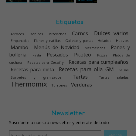
Etiquetas
Dulces varios
Carnes
Arroces
Bebidas
Bizcochos
Empanadas
Flanes y natillas
Galletas y pastas
Helados
Huevos
Mambo
Menús de Navidad
Panes y
Mermeladas
bolleria
Pescados
Picoteo
Pasta
Pizzas
Platos de
Recetas para cumpleaños
cuchara
Recetas para Cecofry
Recetas para olla GM
Recetas para dieta
Salsas
Tartas
Sorbetes y granizados
Tartas saladas
Thermomix
Verduras
Turrones
Newsletter
Suscríbete a nuestra newsletter y enterate de todo
ENVIAR