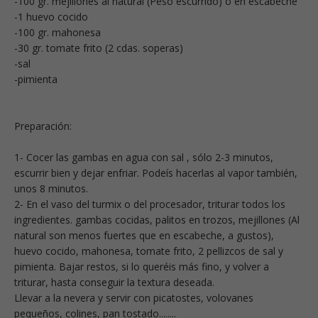
-100 gr. mejillones al natural (Peso escurrido) o en escabeche
-1 huevo cocido
-100 gr. mahonesa
-30 gr. tomate frito (2 cdas. soperas)
-sal
-pimienta
Preparación:
1- Cocer las gambas en agua con sal , sólo 2-3 minutos,
escurrir bien y dejar enfriar. Podeís hacerlas al vapor también,
unos 8 minutos.
2- En el vaso del turmix o del procesador, triturar todos los
ingredientes. gambas cocidas, palitos en trozos, mejillones (Al
natural son menos fuertes que en escabeche, a gustos),
huevo cocido, mahonesa, tomate frito, 2 pellizcos de sal y
pimienta. Bajar restos, si lo queréis más fino, y volver a
triturar, hasta conseguir la textura deseada.
Llevar a la nevera y servir con picatostes, volovanes
pequeños, colines, pan tostado........