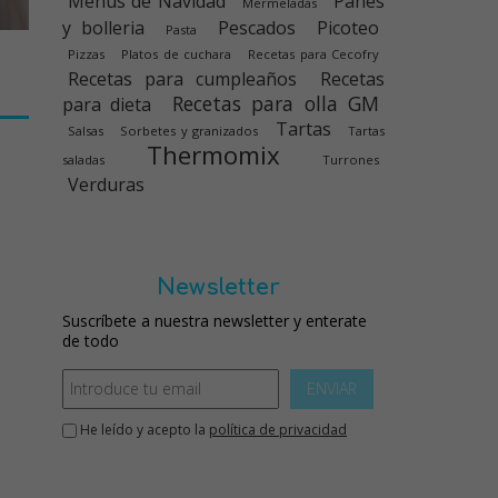
Menús de Navidad
Panes
Mermeladas
y bolleria
Pescados
Picoteo
Pasta
Pizzas
Platos de cuchara
Recetas para Cecofry
Recetas para cumpleaños
Recetas
Recetas para olla GM
para dieta
Tartas
Salsas
Sorbetes y granizados
Tartas
Thermomix
saladas
Turrones
Verduras
Newsletter
Suscríbete a nuestra newsletter y enterate
de todo
ENVIAR
He leído y acepto la
política de privacidad