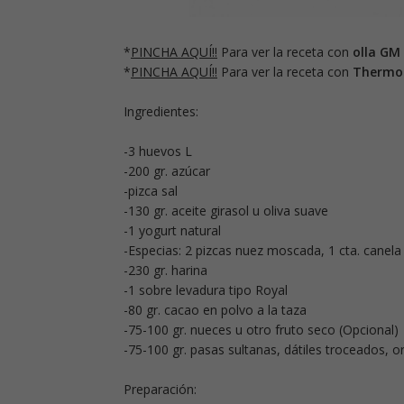
*
PINCHA AQUÍ!!
Para ver la receta con
olla GM
*
PINCHA AQUÍ!!
Para ver la receta con
Thermo
Ingredientes:
-3 huevos L
-200 gr. azúcar
-pizca sal
-130 gr. aceite girasol u oliva suave
-1 yogurt natural
-Especias: 2 pizcas nuez moscada, 1 cta. canela 
-230 gr. harina
-1 sobre levadura tipo Royal
-80 gr. cacao en polvo a la taza
-75-100 gr. nueces u otro fruto seco (Opcional)
-75-100 gr. pasas sultanas, dátiles troceados, o
Preparación: