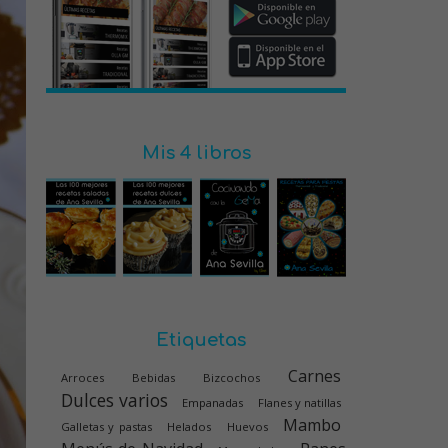
Mis 4 libros
Etiquetas
Carnes
Arroces
Bebidas
Bizcochos
Dulces varios
Empanadas
Flanes y natillas
Mambo
Galletas y pastas
Helados
Huevos