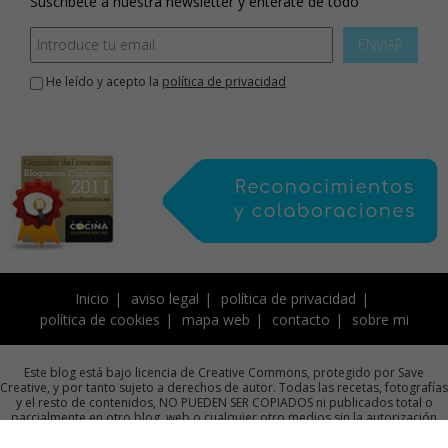
Suscríbete a nuestra newsletter y enterate de todo
ENVIAR
He leído y acepto la
política de privacidad
Inicio
aviso legal
política de privacidad
política de cookies
mapa web
contacto
sobre mi
Este blog está bajo licencia de Creative Commons, protegido por Save
Creative, y por tanto sujeto a derechos de autor. Todas las recetas, fotografías
y el resto de contenidos, NO PUEDEN SER COPIADOS ni publicados total o
parcialmente en otro blog, web o cualquier otro medios sin la autorización
previa por escrito de la autora.