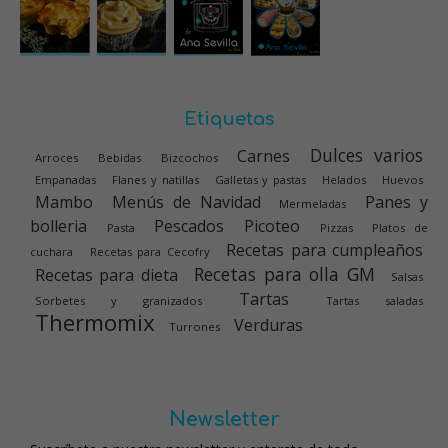
Etiquetas
Dulces varios
Carnes
Arroces
Bebidas
Bizcochos
Empanadas
Flanes y natillas
Galletas y pastas
Helados
Huevos
Mambo
Menús de Navidad
Panes y
Mermeladas
bolleria
Pescados
Picoteo
Pasta
Pizzas
Platos de
Recetas para cumpleaños
cuchara
Recetas para Cecofry
Recetas para olla GM
Recetas para dieta
Salsas
Tartas
Sorbetes y granizados
Tartas saladas
Thermomix
Verduras
Turrones
Newsletter