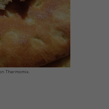
con
Thermomix
.