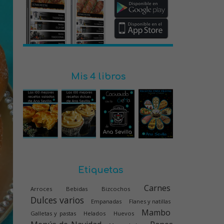
Mis 4 libros
Etiquetas
Carnes
Arroces
Bebidas
Bizcochos
Dulces varios
Empanadas
Flanes y natillas
Mambo
Galletas y pastas
Helados
Huevos