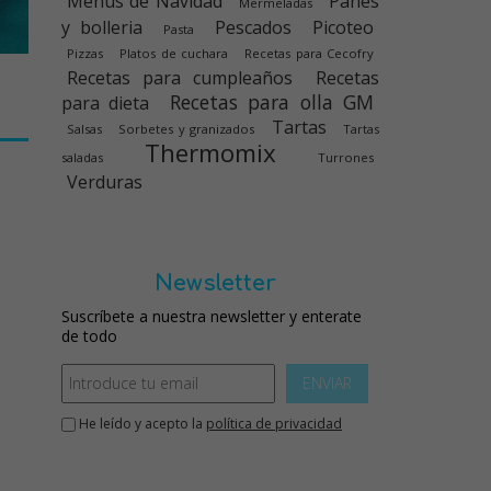
Menús de Navidad
Panes
Mermeladas
y bolleria
Pescados
Picoteo
Pasta
Pizzas
Platos de cuchara
Recetas para Cecofry
Recetas para cumpleaños
Recetas
Recetas para olla GM
para dieta
Tartas
Salsas
Sorbetes y granizados
Tartas
Thermomix
saladas
Turrones
Verduras
Newsletter
Suscríbete a nuestra newsletter y enterate
de todo
ENVIAR
He leído y acepto la
política de privacidad