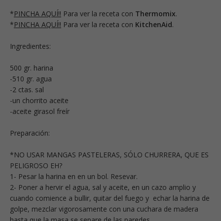
*
PINCHA AQUÍ!!
Para ver la receta con
Thermomix
.
*
PINCHA AQUÍ!!
Para ver la receta con
KitchenAid
.
Ingredientes:
500 gr. harina
-510 gr. agua
-2 ctas. sal
-un chorrito aceite
-aceite girasol freír
Preparación:
*NO USAR MANGAS PASTELERAS, SÓLO CHURRERA, QUE ES
PELIGROSO EH?
1- Pesar la harina en en un bol. Resevar.
2- Poner a hervir el agua, sal y aceite, en un cazo amplio y
cuando comience a bullir, quitar del fuego y echar la harina de
golpe, mezclar vigorosamente con una cuchara de madera
hasta que la masa se separe de las paredes.