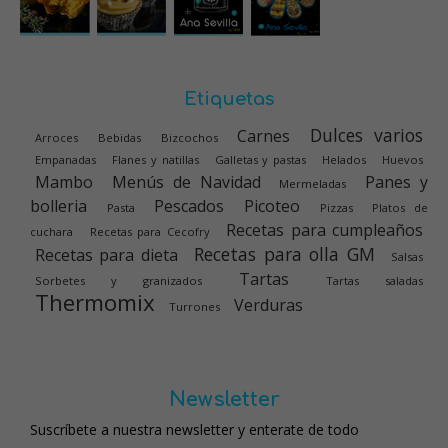
Etiquetas
Dulces varios
Carnes
Arroces
Bebidas
Bizcochos
Empanadas
Flanes y natillas
Galletas y pastas
Helados
Huevos
Mambo
Menús de Navidad
Panes y
Mermeladas
bolleria
Pescados
Picoteo
Pasta
Pizzas
Platos de
Recetas para cumpleaños
cuchara
Recetas para Cecofry
Recetas para olla GM
Recetas para dieta
Salsas
Tartas
Sorbetes y granizados
Tartas saladas
Thermomix
Verduras
Turrones
Newsletter
Suscríbete a nuestra newsletter y enterate de todo