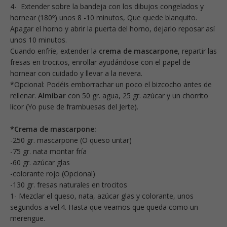
4- Extender sobre la bandeja con los dibujos congelados y
hornear (180º) unos 8 -10 minutos, Que quede blanquito.
Apagar el horno y abrir la puerta del horno, dejarlo reposar así
unos 10 minutos.
Cuando enfríe, extender la
crema de mascarpone
, repartir las
fresas en trocitos, enrollar ayudándose con el papel de
hornear con cuidado y llevar a la nevera.
*Opcional: Podéis emborrachar un poco el bizcocho antes de
rellenar.
Almíbar
con 50 gr. agua, 25 gr. azúcar y un chorrito
licor (Yo puse de frambuesas del Jerte).
*Crema de mascarpone:
-250 gr. mascarpone (O queso untar)
-75 gr. nata montar fría
-60 gr. azúcar glas
-colorante rojo (Opcional)
-130 gr. fresas naturales en trocitos
1- Mezclar el queso, nata, azúcar glas y colorante, unos
segundos a vel.4. Hasta que veamos que queda como un
merengue.