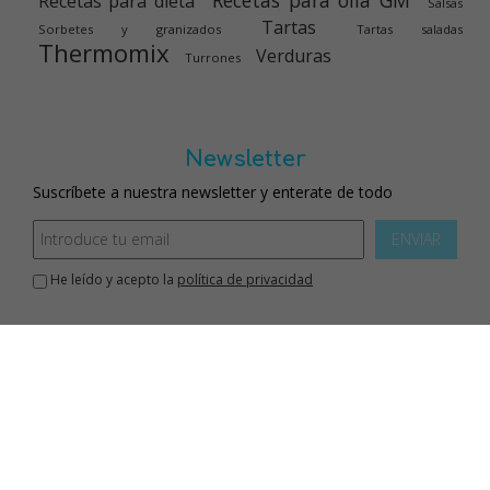
Recetas para olla GM
Recetas para dieta
Salsas
Tartas
Sorbetes y granizados
Tartas saladas
Thermomix
Verduras
Turrones
Newsletter
Suscríbete a nuestra newsletter y enterate de todo
ENVIAR
He leído y acepto la
política de privacidad