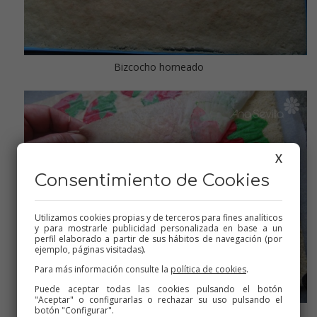
Bizcocho horneado
X
Consentimiento de Cookies
Utilizamos cookies propias y de terceros para fines analíticos
y para mostrarle publicidad personalizada en base a un
perfil elaborado a partir de sus hábitos de navegación (por
ejemplo, páginas visitadas).
Para más información consulte la
política de cookies
.
Puede aceptar todas las cookies pulsando el botón
"Aceptar" o configurarlas o rechazar su uso pulsando el
botón "Configurar".
Separar el papel despacito para que se queden pegados los