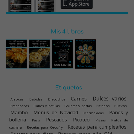
Mis 4 libros
Etiquetas
Dulces varios
Carnes
Arroces
Bebidas
Bizcochos
Empanadas
Flanes y natillas
Galletas y pastas
Helados
Huevos
Mambo
Menús de Navidad
Panes y
Mermeladas
bolleria
Pescados
Picoteo
Pasta
Pizzas
Platos de
Recetas para cumpleaños
cuchara
Recetas para Cecofry