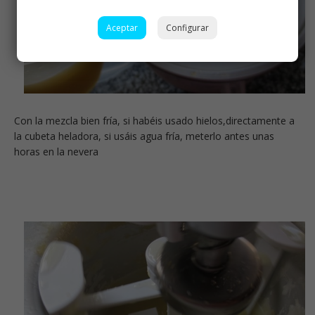
Aceptar
Configurar
Con la mezcla bien fría, si habéis usado hielos,directamente a
la cubeta heladora, si usáis agua fría, meterlo antes unas
horas en la nevera