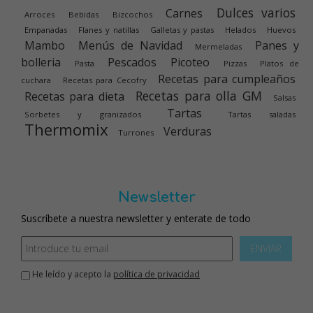
Dulces varios
Carnes
Arroces
Bebidas
Bizcochos
Empanadas
Flanes y natillas
Galletas y pastas
Helados
Huevos
Mambo
Menús de Navidad
Panes y
Mermeladas
bolleria
Pescados
Picoteo
Pasta
Pizzas
Platos de
Recetas para cumpleaños
cuchara
Recetas para Cecofry
Recetas para olla GM
Recetas para dieta
Salsas
Tartas
Sorbetes y granizados
Tartas saladas
Thermomix
Verduras
Turrones
Newsletter
Suscríbete a nuestra newsletter y enterate de todo
ENVIAR
He leído y acepto la
política de privacidad