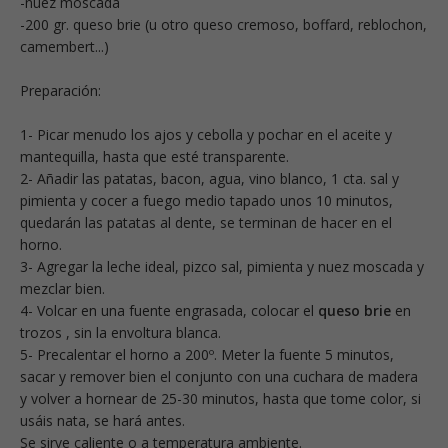
-nuez moscada
-200 gr. queso brie (u otro queso cremoso, boffard, reblochon,
camembert...)
Preparación:
1- Picar menudo los ajos y cebolla y pochar en el aceite y
mantequilla, hasta que esté transparente.
2- Añadir las patatas, bacon, agua, vino blanco, 1 cta. sal y
pimienta y cocer a fuego medio tapado unos 10 minutos,
quedarán las patatas al dente, se terminan de hacer en el
horno.
3- Agregar la leche ideal, pizco sal, pimienta y nuez moscada y
mezclar bien.
4- Volcar en una fuente engrasada, colocar el
queso brie
en
trozos , sin la envoltura blanca.
5- Precalentar el horno a 200º. Meter la fuente 5 minutos,
sacar y remover bien el conjunto con una cuchara de madera
y volver a hornear de 25-30 minutos, hasta que tome color, si
usáis nata, se hará antes.
Se sirve caliente o a temperatura ambiente.