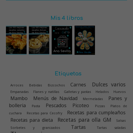
Mis 4 libros
Etiquetas
Dulces varios
Carnes
Arroces
Bebidas
Bizcochos
Empanadas
Flanes y natillas
Galletas y pastas
Helados
Huevos
Mambo
Menús de Navidad
Panes y
Mermeladas
bolleria
Pescados
Picoteo
Pasta
Pizzas
Platos de
Recetas para cumpleaños
cuchara
Recetas para Cecofry
Recetas para olla GM
Recetas para dieta
Salsas
Tartas
Sorbetes y granizados
Tartas saladas