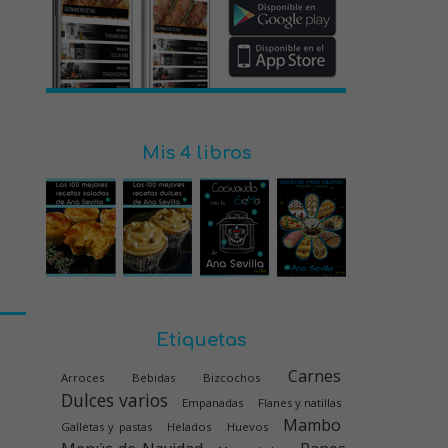
Mis 4 libros
Etiquetas
Carnes
Arroces
Bebidas
Bizcochos
Dulces varios
Empanadas
Flanes y natillas
Mambo
Galletas y pastas
Helados
Huevos