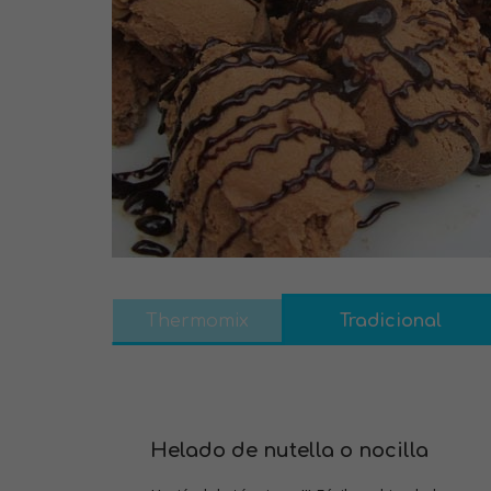
Thermomix
Tradicional
H
elado de nutella
o
nocilla