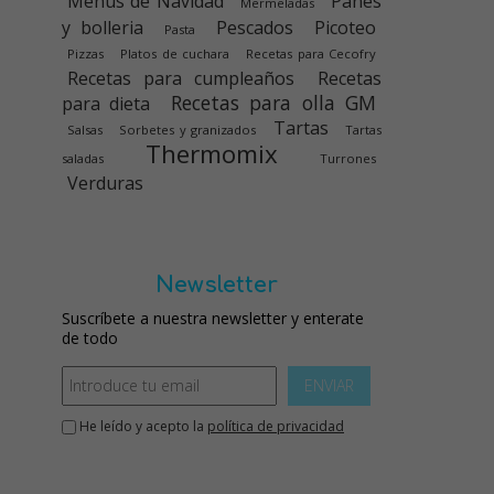
Menús de Navidad
Panes
Mermeladas
y bolleria
Pescados
Picoteo
Pasta
Pizzas
Platos de cuchara
Recetas para Cecofry
Recetas para cumpleaños
Recetas
Recetas para olla GM
para dieta
Tartas
Salsas
Sorbetes y granizados
Tartas
Thermomix
saladas
Turrones
Verduras
Newsletter
Suscríbete a nuestra newsletter y enterate
de todo
ENVIAR
He leído y acepto la
política de privacidad