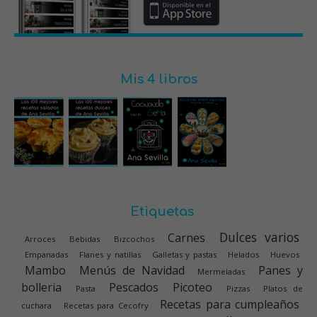
Mis 4 libros
Etiquetas
Dulces varios
Carnes
Arroces
Bebidas
Bizcochos
Empanadas
Flanes y natillas
Galletas y pastas
Helados
Huevos
Mambo
Menús de Navidad
Panes y
Mermeladas
bolleria
Pescados
Picoteo
Pasta
Pizzas
Platos de
Recetas para cumpleaños
cuchara
Recetas para Cecofry