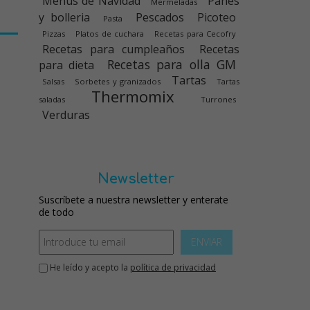
Menús de Navidad
Panes
Mermeladas
y bolleria
Pescados
Picoteo
Pasta
Pizzas
Platos de cuchara
Recetas para Cecofry
Recetas para cumpleaños
Recetas
Recetas para olla GM
para dieta
Tartas
Salsas
Sorbetes y granizados
Tartas
Thermomix
saladas
Turrones
Verduras
Newsletter
Suscríbete a nuestra newsletter y enterate
de todo
ENVIAR
He leído y acepto la
política de privacidad