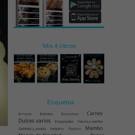
Mis 4 libros
Etiquetas
Carnes
Arroces
Bebidas
Bizcochos
Dulces varios
Empanadas
Flanes y natillas
Mambo
Galletas y pastas
Helados
Huevos