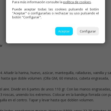
Para más información consulte la
política de cookies
.
Puede aceptar todas las cookies pulsando el botón
"Aceptar" o configurarlas o rechazar su uso pulsando el
botón "Configurar".
Aceptar
Configurar
ar
.4. Añadir la harina, huevo, azúcar, mantequilla, ralladuras, vainilla y sa
o hasta que doble volumen. (Olla GM, 60 minutos, cubeta engrasada,
l aire. Dividir en 6 partes de unos 110 gr. Con las manos engrasadas
o 3 roscas, uniendo los extremos. Colocar en la bandeja forrada con p
uilla en el centro. Tapar y levar hasta que doblen volumen.
de leche, espolvorear grajeas. Hornear (180º), unos 22-25 minutos. H