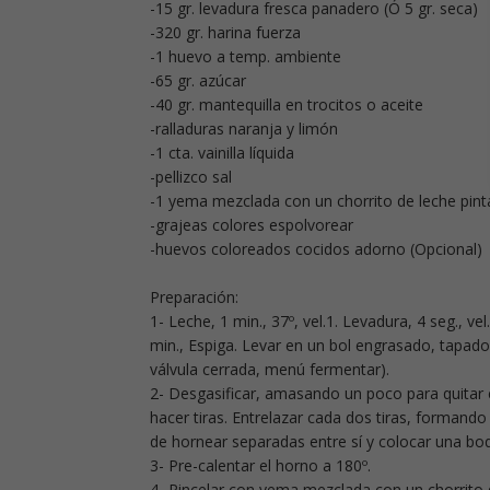
-15 gr. levadura fresca panadero (Ó 5 gr. seca)
-320 gr. harina fuerza
-1 huevo a temp. ambiente
-65 gr. azúcar
-40 gr. mantequilla en trocitos o aceite
-ralladuras naranja y limón
-1 cta. vainilla líquida
-pellizco sal
-1 yema mezclada con un chorrito de leche pint
-grajeas colores espolvorear
-huevos coloreados cocidos adorno (Opcional)
Preparación:
1- Leche, 1 min., 37º, vel.1. Levadura, 4 seg., vel
min., Espiga. Levar en un bol engrasado, tapad
válvula cerrada, menú fermentar).
2- Desgasificar, amasando un poco para quitar e
hacer tiras. Entrelazar cada dos tiras, formand
de hornear separadas entre sí y colocar una boq
3- Pre-calentar el horno a 180º.
4- Pincelar con yema mezclada con un chorrito 