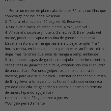
1- Forrar un molde de plum-cake de unos 30 cm., con film, que
sobresalga por los lados. Reservar.
2- Triturar el chocolate, 10 seg. vel.10. Reservar.
3- Sin lavar el vaso, calentar la nata, 4 min., 80º, vel. 1.
4- Añadir el chocolate y nutella, 2 min., vel.3. En el fondo del
molde, poner una capita muy fina de ganache de nutella.
Llevar el resto a una manga pastelera y dejar templar 1 a 1
hora y media, en la nevera, para que no esté tan líquido. (Si lo
dejás más, tendréis que sacar la manga a temp. ambiente).
5- Ir poniendo capas de galletas remojadas en leche caliente y
capas finas de ganache de nutella, extendiendo con el anverso
de una cuchara. Dar unos golpecitos al molde contra la
meseta, para que se cuele bien. Terminar de tapar con el resto
de film y llevar a la nevera, unas horas, hasta que endurezca.
(Yo dejo una cda. de ganache y cuando la desmoldo termino
de napar, tapando agujeritos).
Desmoldar bien fría y adornar a gustos.
*Congela perfectamente.