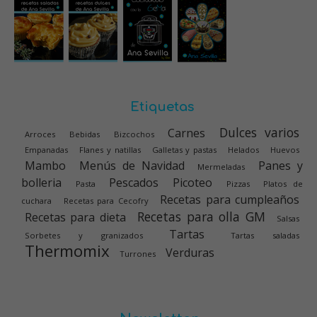
Etiquetas
Dulces varios
Carnes
Arroces
Bebidas
Bizcochos
Empanadas
Flanes y natillas
Galletas y pastas
Helados
Huevos
Mambo
Menús de Navidad
Panes y
Mermeladas
bolleria
Pescados
Picoteo
Pasta
Pizzas
Platos de
Recetas para cumpleaños
cuchara
Recetas para Cecofry
Recetas para olla GM
Recetas para dieta
Salsas
Tartas
Sorbetes y granizados
Tartas saladas
Thermomix
Verduras
Turrones