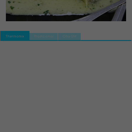
Thermomix
Tradicional
Olla GM