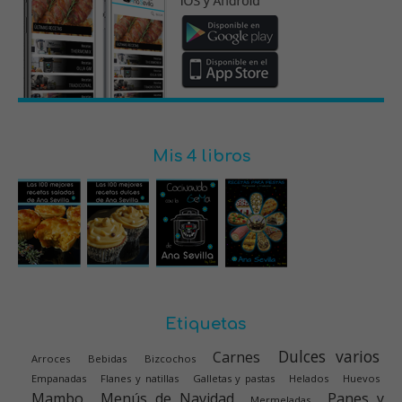
Mis 4 libros
Etiquetas
Dulces varios
Carnes
Arroces
Bebidas
Bizcochos
Empanadas
Flanes y natillas
Galletas y pastas
Helados
Huevos
Mambo
Menús de Navidad
Panes y
Mermeladas