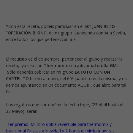
*Con esta receta, podéis participar en el 60
º JUANIRETO
"OPERACIÓN BIKINI"
,
de mi grupo
Juaneando con Ana Sevilla
,
entre todos los que pertenezcan a él.
El requisito es el de siempre, pertenecer al grupo y realizar la
receta, ya sea con
Thermomix o tradicional u olla GM.
Sólo deberéis publicar en mi grupo
LA FOTO CON UN
CARTELITO
hecho a mano, del 60º juanireto en la misma, y os
iremos apuntando en un
documento
AQUÍ!!
, que abro para tal
fin.
Los regalitos que sortearé en la fecha tope, (23 Abril hasta el
23 Mayo), serán:
-1er premio:
Mi libro doble reversible para thermomix y
tradicional Fiestas y Navidad y 2 flores de vinilo juaneras.