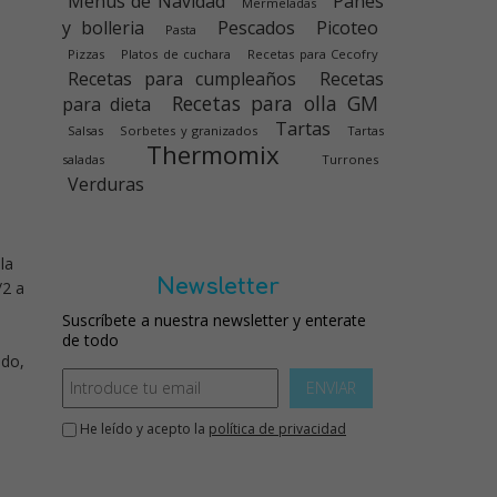
Menús de Navidad
Panes
Mermeladas
y bolleria
Pescados
Picoteo
Pasta
Pizzas
Platos de cuchara
Recetas para Cecofry
Recetas para cumpleaños
Recetas
Recetas para olla GM
para dieta
Tartas
Salsas
Sorbetes y granizados
Tartas
Thermomix
saladas
Turrones
Verduras
la
Newsletter
/2 a
Suscríbete a nuestra newsletter y enterate
de todo
ado,
ENVIAR
He leído y acepto la
política de privacidad