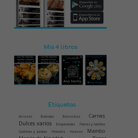
Mis 4 libros
Etiquetas
Carnes
Arroces
Bebidas
Bizcochos
Dulces varios
Empanadas
Flanes y natillas
Mambo
Galletas y pastas
Helados
Huevos