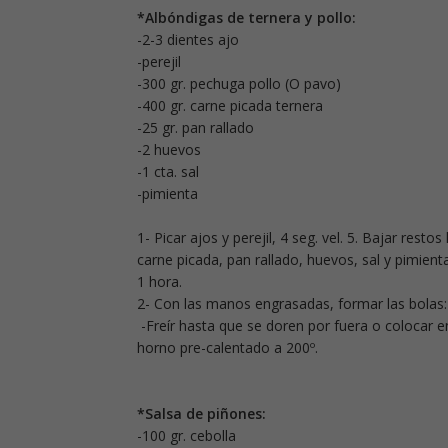
*Albóndigas de ternera y pollo:
-2-3 dientes ajo
-perejil
-300 gr. pechuga pollo (O pavo)
-400 gr. carne picada ternera
-25 gr. pan rallado
-2 huevos
-1 cta. sal
-pimienta
1- Picar ajos y perejil, 4 seg. vel. 5. Bajar resto
carne picada, pan rallado, huevos, sal y pimienta
1 hora.
2- Con las manos engrasadas, formar las bolas:
-Freír hasta que se doren por fuera o colocar e
horno pre-calentado a 200º.
*Salsa de piñones:
-100 gr. cebolla