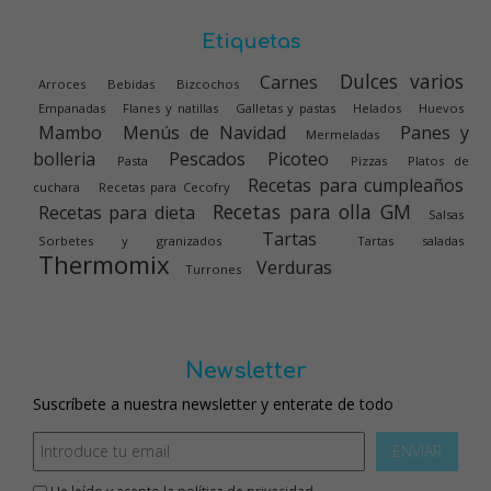
Etiquetas
Dulces varios
Carnes
Arroces
Bebidas
Bizcochos
Empanadas
Flanes y natillas
Galletas y pastas
Helados
Huevos
Mambo
Menús de Navidad
Panes y
Mermeladas
bolleria
Pescados
Picoteo
Pasta
Pizzas
Platos de
Recetas para cumpleaños
cuchara
Recetas para Cecofry
Recetas para olla GM
Recetas para dieta
Salsas
Tartas
Sorbetes y granizados
Tartas saladas
Thermomix
Verduras
Turrones
Newsletter
Suscríbete a nuestra newsletter y enterate de todo
ENVIAR