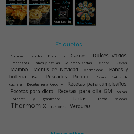
Etiquetas
Dulces varios
Carnes
Arroces
Bebidas
Bizcochos
Empanadas
Flanes y natillas
Galletas y pastas
Helados
Huevos
Mambo
Menús de Navidad
Panes y
Mermeladas
bolleria
Pescados
Picoteo
Pasta
Pizzas
Platos de
Recetas para cumpleaños
cuchara
Recetas para Cecofry
Recetas para olla GM
Recetas para dieta
Salsas
Tartas
Sorbetes y granizados
Tartas saladas
Thermomix
Verduras
Turrones