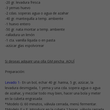
-20 gr. levadura fresca
-3 yemas huevo
-2 cdas. soperas agua o agua de azahar
-40 gr. mantequilla a temp. ambiente
-1 huevo entero
-50 gr. nata montar a temp. ambiente
-ralladura un limón
-1 cta. vainilla líquida o en pasta
-azúcar glas espolvorear
Si deseas adquirir una olla GM pincha AQUÍ
Preparación:
Levado 1-
En un bol, echar 40 gr. harina, 5 gr, azúcar, la
levadura desmigada, 1 yema y una cda. sopera agua o agua
de azahar, y mezclar todo muy bien, hacer una bola y meter
en la cubeta engrasada:
*Modelo G: 60 minutos, válvula cerrada, menú fermentar.
*Modelo E y F: Introducir en la cubeta 2 horas, válvula cerrada