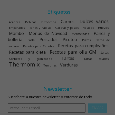
Etiquetas
Dulces varios
Carnes
Arroces
Bebidas
Bizcochos
Empanadas
Flanes y natillas
Galletas y pastas
Helados
Huevos
Mambo
Menús de Navidad
Panes y
Mermeladas
bolleria
Pescados
Picoteo
Pasta
Pizzas
Platos de
Recetas para cumpleaños
cuchara
Recetas para Cecofry
Recetas para olla GM
Recetas para dieta
Salsas
Tartas
Sorbetes y granizados
Tartas saladas
Thermomix
Verduras
Turrones
Newsletter
Suscríbete a nuestra newsletter y enterate de todo
ENVIAR