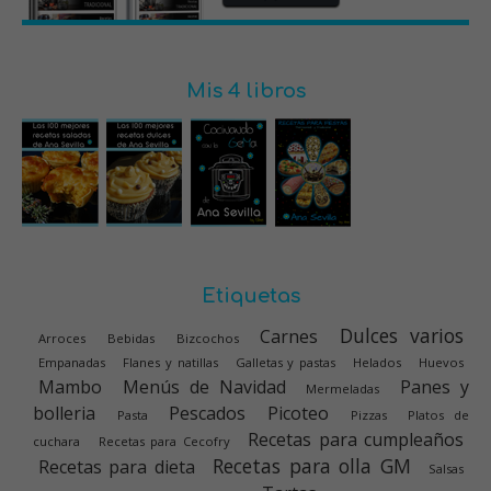
Mis 4 libros
Etiquetas
Dulces varios
Carnes
Arroces
Bebidas
Bizcochos
Empanadas
Flanes y natillas
Galletas y pastas
Helados
Huevos
Mambo
Menús de Navidad
Panes y
Mermeladas
bolleria
Pescados
Picoteo
Pasta
Pizzas
Platos de
Recetas para cumpleaños
cuchara
Recetas para Cecofry
Recetas para olla GM
Recetas para dieta
Salsas