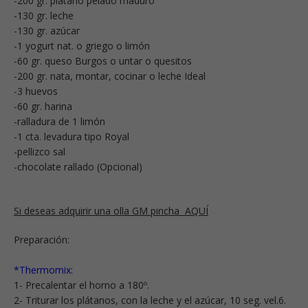
-200 gr. plátano pelado maduro
-130 gr. leche
-130 gr. azúcar
-1 yogurt nat. o griego o limón
-60 gr. queso Burgos o untar o quesitos
-200 gr. nata, montar, cocinar o leche Ideal
-3 huevos
-60 gr. harina
-ralladura de 1 limón
-1 cta. levadura tipo Royal
-pellizco sal
-chocolate rallado (Opcional)
Si deseas adquirir una olla GM pincha AQUÍ
Preparación:
*Thermomix:
1- Precalentar el horno a 180º.
2- Triturar los plátanos, con la leche y el azúcar, 10 seg. vel.6.