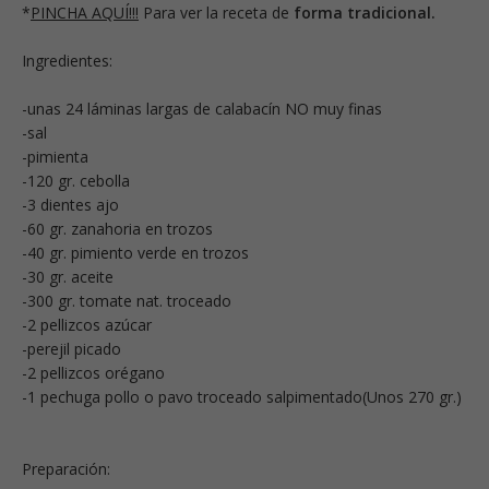
*
PINCHA AQUÍ!!!
Para ver la receta de
forma tradicional.
Ingredientes:
-unas 24 láminas largas de calabacín NO muy finas
-sal
-pimienta
-120 gr. cebolla
-3 dientes ajo
-60 gr. zanahoria en trozos
-40 gr. pimiento verde en trozos
-30 gr. aceite
-300 gr. tomate nat. troceado
-2 pellizcos azúcar
-perejil picado
-2 pellizcos orégano
-1 pechuga pollo o pavo troceado salpimentado(Unos 270 gr.)
Preparación: