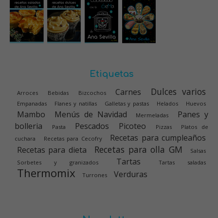
Etiquetas
Dulces varios
Carnes
Arroces
Bebidas
Bizcochos
Empanadas
Flanes y natillas
Galletas y pastas
Helados
Huevos
Mambo
Menús de Navidad
Panes y
Mermeladas
bolleria
Pescados
Picoteo
Pasta
Pizzas
Platos de
Recetas para cumpleaños
cuchara
Recetas para Cecofry
Recetas para olla GM
Recetas para dieta
Salsas
Tartas
Sorbetes y granizados
Tartas saladas
Thermomix
Verduras
Turrones