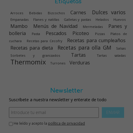
Etiquetas
Dulces varios
Carnes
Arroces
Bebidas
Bizcochos
Empanadas
Flanes y natillas
Galletas y pastas
Helados
Huevos
Mambo
Menús de Navidad
Panes y
Mermeladas
bolleria
Pescados
Picoteo
Pasta
Pizzas
Platos de
Recetas para cumpleaños
cuchara
Recetas para Cecofry
Recetas para olla GM
Recetas para dieta
Salsas
Tartas
Sorbetes y granizados
Tartas saladas
Thermomix
Verduras
Turrones
Newsletter
Suscríbete a nuestra newsletter y enterate de todo
ENVIAR
He leído y acepto la
política de privacidad