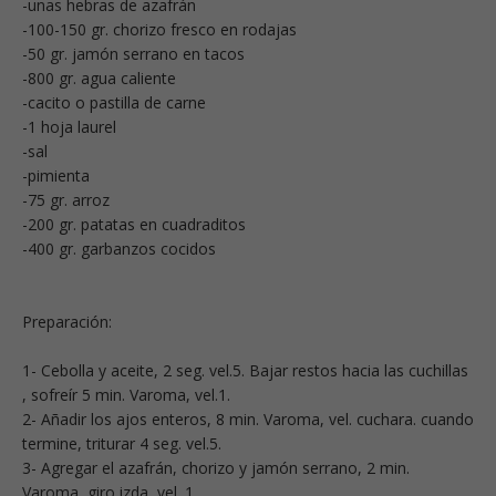
-unas hebras de azafrán
-100-150 gr. chorizo fresco en rodajas
-50 gr. jamón serrano en tacos
-800 gr. agua caliente
-cacito o pastilla de carne
-1 hoja laurel
-sal
-pimienta
-75 gr. arroz
-200 gr. patatas en cuadraditos
-400 gr. garbanzos cocidos
Preparación:
1- Cebolla y aceite, 2 seg. vel.5. Bajar restos hacia las cuchillas
, sofreír 5 min. Varoma, vel.1.
2- Añadir los ajos enteros, 8 min. Varoma, vel. cuchara. cuando
termine, triturar 4 seg. vel.5.
3- Agregar el azafrán, chorizo y jamón serrano, 2 min.
Varoma, giro izda, vel. 1.