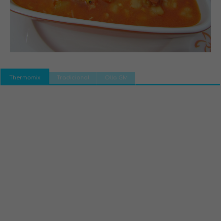
Thermomix
Tradicional
Olla GM