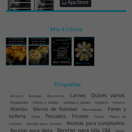
Mis 4 libros
Etiquetas
Dulces varios
Carnes
Arroces
Bebidas
Bizcochos
Empanadas
Flanes y natillas
Galletas y pastas
Helados
Huevos
Mambo
Menús de Navidad
Panes y
Mermeladas
bolleria
Pescados
Picoteo
Pasta
Pizzas
Platos de
Recetas para cumpleaños
cuchara
Recetas para Cecofry
Recetas para olla GM
Recetas para dieta
Salsas