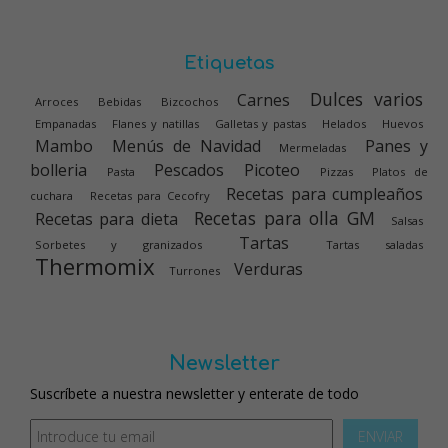
Etiquetas
Dulces varios
Carnes
Arroces
Bebidas
Bizcochos
Empanadas
Flanes y natillas
Galletas y pastas
Helados
Huevos
Mambo
Menús de Navidad
Panes y
Mermeladas
bolleria
Pescados
Picoteo
Pasta
Pizzas
Platos de
Recetas para cumpleaños
cuchara
Recetas para Cecofry
Recetas para olla GM
Recetas para dieta
Salsas
Tartas
Sorbetes y granizados
Tartas saladas
Thermomix
Verduras
Turrones
Newsletter
Suscríbete a nuestra newsletter y enterate de todo
ENVIAR