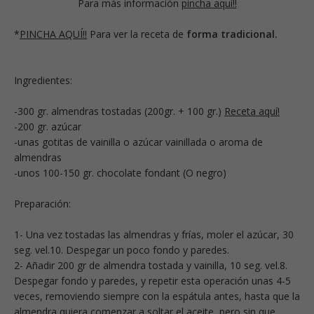
Para más información
pincha aquí!!
*
PINCHA AQUÍ!!
Para ver la receta de
forma tradicional.
Ingredientes:
-300 gr. almendras tostadas (200gr. + 100 gr.)
Receta aquí!
-200 gr. azúcar
-unas gotitas de vainilla o azúcar vainillada o aroma de
almendras
-unos 100-150 gr. chocolate fondant (O negro)
Preparación:
1- Una vez tostadas las almendras y frías, moler el azúcar, 30
seg. vel.10. Despegar un poco fondo y paredes.
2- Añadir 200 gr de almendra tostada y vainilla, 10 seg. vel.8.
Despegar fondo y paredes, y repetir esta operación unas 4-5
veces, removiendo siempre con la espátula antes, hasta que la
almendra quiera comenzar a soltar el aceite, pero sin que