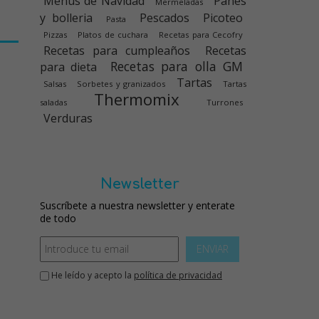
Menús de Navidad
Panes
Mermeladas
y bolleria
Pescados
Picoteo
Pasta
Pizzas
Platos de cuchara
Recetas para Cecofry
Recetas para cumpleaños
Recetas
Recetas para olla GM
para dieta
Tartas
Salsas
Sorbetes y granizados
Tartas
Thermomix
saladas
Turrones
Verduras
Newsletter
Suscríbete a nuestra newsletter y enterate
de todo
ENVIAR
He leído y acepto la
política de privacidad