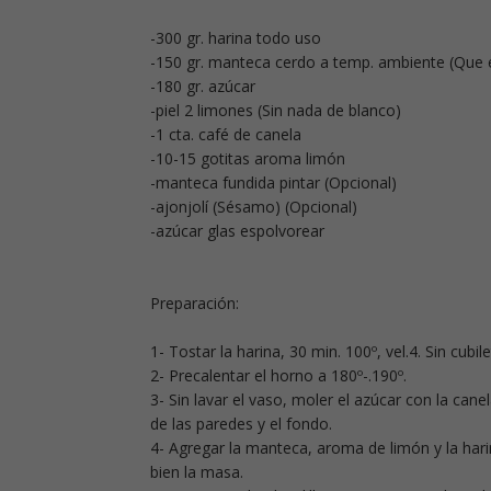
-300 gr. harina todo uso
-150 gr. manteca cerdo a temp. ambiente (Que e
-180 gr. azúcar
-piel 2 limones (Sin nada de blanco)
-1 cta. café de canela
-10-15 gotitas aroma limón
-manteca fundida pintar (Opcional)
-ajonjolí (Sésamo) (Opcional)
-azúcar glas espolvorear
Preparación:
1- Tostar la harina, 30 min. 100º, vel.4. Sin cubil
2- Precalentar el horno a 180º-.190º.
3- Sin lavar el vaso, moler el azúcar con la cane
de las paredes y el fondo.
4- Agregar la manteca, aroma de limón y la hari
bien la masa.