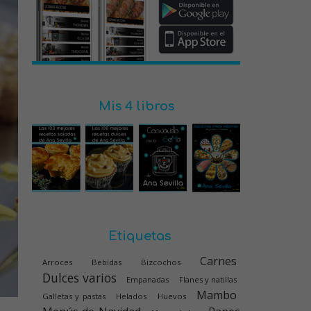
Mis 4 libros
Etiquetas
Carnes
Arroces
Bebidas
Bizcochos
Dulces varios
Empanadas
Flanes y natillas
Mambo
Galletas y pastas
Helados
Huevos