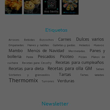
Etiquetas
Dulces varios
Carnes
Arroces
Bebidas
Bizcochos
Empanadas
Flanes y natillas
Galletas y pastas
Helados
Huevos
Mambo
Menús de Navidad
Panes y
Mermeladas
bolleria
Pescados
Picoteo
Pasta
Pizzas
Platos de
Recetas para cumpleaños
cuchara
Recetas para Cecofry
Recetas para olla GM
Recetas para dieta
Salsas
Tartas
Sorbetes y granizados
Tartas saladas
Thermomix
Verduras
Turrones
Newsletter