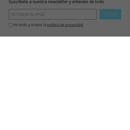
Suscríbete a nuestra newsletter y enterate de todo
ENVIAR
He leído y acepto la
política de privacidad
Inicio
aviso legal
política de privacidad
política de cookies
mapa web
contacto
sobre mi
Este blog está bajo licencia de Creative Commons, protegido por Save
Creative, y por tanto sujeto a derechos de autor. Todas las recetas, fotografías
y el resto de contenidos, NO PUEDEN SER COPIADOS ni publicados total o
parcialmente en otro blog, web o cualquier otro medios sin la autorización
previa por escrito de la autora.