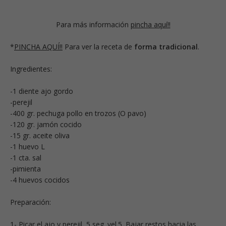
Para más información
pincha aquí!!
*
PINCHA AQUÍ!!
Para ver la receta de
forma tradicional
.
Ingredientes:
-1 diente ajo gordo
-perejil
-400 gr. pechuga pollo en trozos (O pavo)
-120 gr. jamón cocido
-15 gr. aceite oliva
-1 huevo L
-1 cta. sal
-pimienta
-4 huevos cocidos
Preparación:
1- Picar el ajo y perejil, 5 seg. vel.5. Bajar restos hacia las