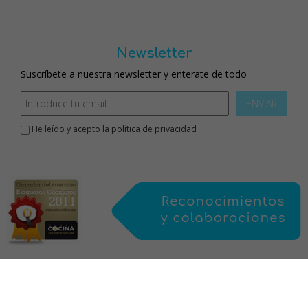
Newsletter
Suscríbete a nuestra newsletter y enterate de todo
ENVIAR
He leído y acepto la
política de privacidad
Inicio
aviso legal
política de privacidad
política de cookies
mapa web
contacto
sobre mi