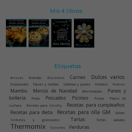
Mis 4 libros
Etiquetas
Dulces varios
Carnes
Arroces
Bebidas
Bizcochos
Empanadas
Flanes y natillas
Galletas y pastas
Helados
Huevos
Mambo
Menús de Navidad
Panes y
Mermeladas
bolleria
Pescados
Picoteo
Pasta
Pizzas
Platos de
Recetas para cumpleaños
cuchara
Recetas para Cecofry
Recetas para olla GM
Recetas para dieta
Salsas
Tartas
Sorbetes y granizados
Tartas saladas
Thermomix
Verduras
Turrones