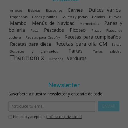
Dulces varios
Carnes
Arroces
Bebidas
Bizcochos
Empanadas
Flanes y natillas
Galletas y pastas
Helados
Huevos
Mambo
Menús de Navidad
Panes y
Mermeladas
bolleria
Pescados
Picoteo
Pasta
Pizzas
Platos de
Recetas para cumpleaños
cuchara
Recetas para Cecofry
Recetas para olla GM
Recetas para dieta
Salsas
Tartas
Sorbetes y granizados
Tartas saladas
Thermomix
Verduras
Turrones
Newsletter
Suscríbete a nuestra newsletter y enterate de todo
ENVIAR
He leído y acepto la
política de privacidad